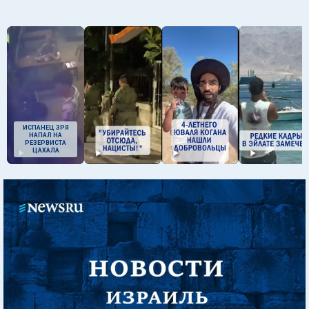
ИСПАНЕЦ ЗРЯ
НАПАЛ НА
РЕЗЕРВИСТА
ЦАХАЛА