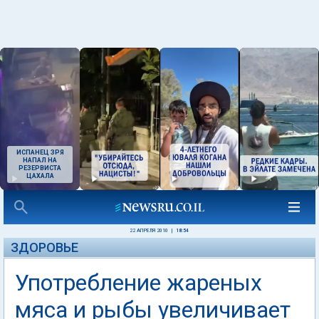
ИСПАНЕЦ ЗРЯ
НАПАЛ НА
РЕЗЕРВИСТА
ЦАХАЛА
22 АПРЕЛЯ 2010
|
18:54
ЗДОРОВЬЕ
Употребление жареных
мяса и рыбы увеличивает