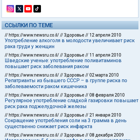
ССЫЛКИ ПО ТЕМЕ
//
https://www.newsru.co.il/
//
Здоровье
//
12 апреля 2010
Употребление алкоголя в молодости увеличивает риск
рака груди у женщин
//
https://www.newsru.co.il/
//
Здоровье
//
11 апреля 2010
Шведские ученые: употребление поливитаминов
повышает риск заболевания раком
//
https://www.newsru.co.il/
//
Здоровье
//
02 марта 2010
Репатрианты из бывшего СССР – в группе риска по
заболеваемости раком кишечника
//
https://www.newsru.co.il/
//
Здоровье
//
08 февраля 2010
Регулярное употребление сладкой газировки повышает
риск рака поджелудочной железы
//
https://www.newsru.co.il/
//
Здоровье
//
21 января 2010
Сокращение употребления соли на 3 грамма в день
существенно снижает риск инфаркта
//
https://www.newsru.co.il/
//
Здоровье
//
08 декабря 2009