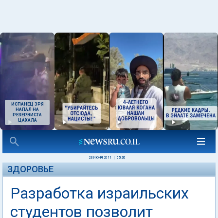
ИСПАНЕЦ ЗРЯ
НАПАЛ НА
РЕЗЕРВИСТА
ЦАХАЛА
23 ИЮНЯ 2011
|
05:30
ЗДОРОВЬЕ
Разработка израильских
студентов позволит