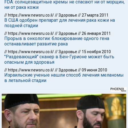
FDA: солнцезащитные кремы не спасают ни от морщин,
ни от рака кожи
//
https://www.newsru.co.il/
//
Здоровье
//
27 марта 2011
В США одобрен препарат для лечения рака кожи на
поздней стадии
//
https://www.newsru.co.il/
//
Здоровье
//
26 января 2011
Прорыв в онкологии: блокирование одного гена
останавливает развитие рака
//
https://www.newsru.co.il/
//
Здоровье
//
15 ноября 2010
"Раздевающий" сканер в Бен-Гурионе может быть
опасным для здоровья
//
https://www.newsru.co.il/
//
Здоровье
//
09 июня 2010
Израильские ученые нашли способ лечения меланомы
в летальной стадии