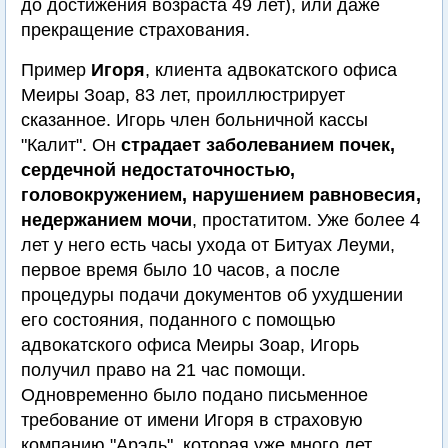
до достижения возраста 49 лет), или даже
прекращение страхования.
Пример
Игоря
, клиента адвокатского офиса
Меиры Зоар, 83 лет, проиллюстрирует
сказанное. Игорь член больничной кассы
"Калит". Он
страдает заболеванием почек,
сердечной недостаточностью,
головокружением, нарушением равновесия,
недержанием мочи
, простатитом. Уже более 4
лет у него есть часы ухода от Битуах Леуми,
первое время было 10 часов, а после
процедуры подачи документов об ухудшении
его состояния, поданного с помощью
адвокатского офиса Меиры Зоар, Игорь
получил право на 21 час помощи.
Одновременно было подано письменное
требование от имени Игоря в страховую
компанию "Арэль", которая уже много лет