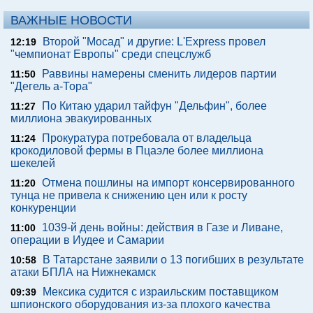
ВАЖНЫЕ НОВОСТИ
Второй "Мосад" и другие: L'Express провел
12:19
"чемпионат Европы" среди спецслужб
Раввины намерены сменить лидеров партии
11:50
"Дегель а-Тора"
По Китаю ударил тайфун "Дельфин", более
11:27
миллиона эвакуированных
Прокуратура потребовала от владельца
11:24
крокодиловой фермы в Пцаэле более миллиона
шекелей
Отмена пошлины на импорт консервированного
11:20
тунца не привела к снижению цен или к росту
конкуренции
1039-й день войны: действия в Газе и Ливане,
11:00
операции в Иудее и Самарии
В Татарстане заявили о 13 погибших в результате
10:58
атаки БПЛА на Нижнекамск
Мексика судится с израильским поставщиком
09:39
шпионского оборудования из-за плохого качества