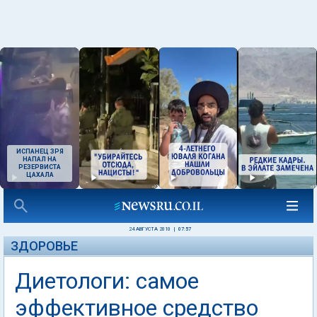
ИСПАНЕЦ ЗРЯ
НАПАЛ НА
РЕЗЕРВИСТА
ЦАХАЛА
24 АВГУСТА 2010
|
07:57
ЗДОРОВЬЕ
Диетологи: самое
эффективное средство