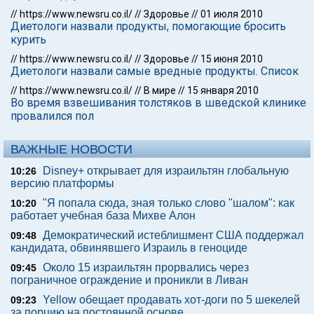
//
https://www.newsru.co.il/
//
Здоровье
//
01 июля 2010
Диетологи назвали продукты, помогающие бросить
курить
//
https://www.newsru.co.il/
//
Здоровье
//
15 июня 2010
Диетологи назвали самые вредные продукты. Список
//
https://www.newsru.co.il/
//
В мире
//
15 января 2010
Во время взвешивания толстяков в шведской клинике
провалился пол
ВАЖНЫЕ НОВОСТИ
Disney+ открывает для израильтян глобальную
10:26
версию платформы
"Я попала сюда, зная только слово "шалом": как
10:20
работает учебная база Михве Алон
Демократический истеблишмент США поддержал
09:48
кандидата, обвинявшего Израиль в геноциде
Около 15 израильтян прорвались через
09:45
пограничное ограждение и проникли в Ливан
Yellow обещает продавать хот-доги по 5 шекелей
09:23
за порцию на постоянной основе