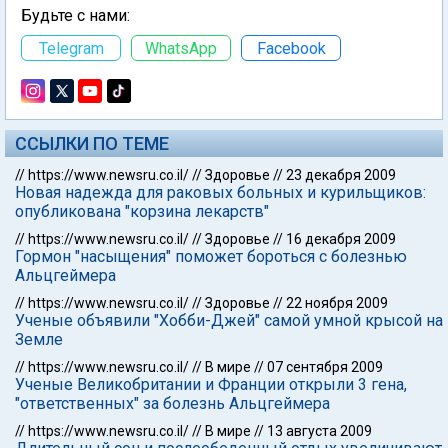
Будьте с нами:
Telegram
WhatsApp
Facebook
ССЫЛКИ ПО ТЕМЕ
//
https://www.newsru.co.il/
//
Здоровье
//
23 декабря 2009
Новая надежда для раковых больных и курильщиков:
опубликована "корзина лекарств"
//
https://www.newsru.co.il/
//
Здоровье
//
16 декабря 2009
Гормон "насыщения" поможет бороться с болезнью
Альцгеймера
//
https://www.newsru.co.il/
//
Здоровье
//
22 ноября 2009
Ученые объявили "Хобби-Джей" самой умной крысой на
Земле
//
https://www.newsru.co.il/
//
В мире
//
07 сентября 2009
Ученые Великобритании и Франции открыли 3 гена,
"ответственных" за болезнь Альцгеймера
//
https://www.newsru.co.il/
//
В мире
//
13 августа 2009