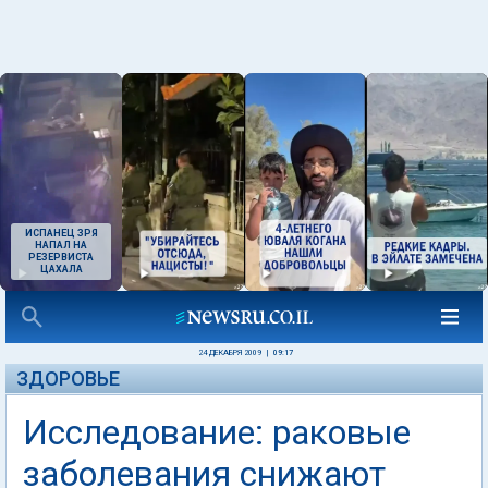
ИСПАНЕЦ ЗРЯ
НАПАЛ НА
РЕЗЕРВИСТА
ЦАХАЛА
24 ДЕКАБРЯ 2009
|
09:17
ЗДОРОВЬЕ
Исследование: раковые
заболевания снижают