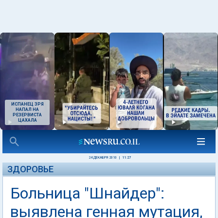
ИСПАНЕЦ ЗРЯ
НАПАЛ НА
РЕЗЕРВИСТА
ЦАХАЛА
24 ДЕКАБРЯ 2010
|
11:27
ЗДОРОВЬЕ
Больница "Шнайдер":
выявлена генная мутация,