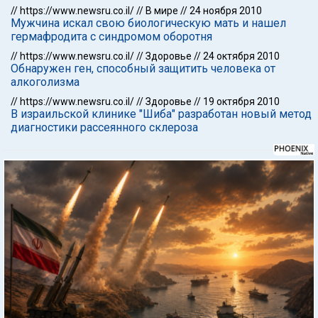
//
https://www.newsru.co.il/
//
В мире
//
24 ноября 2010
Мужчина искал свою биологическую мать и нашел
гермафродита с синдромом оборотня
//
https://www.newsru.co.il/
//
Здоровье
//
24 октября 2010
Обнаружен ген, способный защитить человека от
алкоголизма
//
https://www.newsru.co.il/
//
Здоровье
//
19 октября 2010
В израильской клинике "Шиба" разработан новый метод
диагностики рассеянного склероза