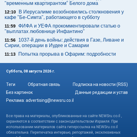
"временным квартирантом" Белого дома
В Иерусалиме возобновились столкновения у
12:10
кафе "Бе-Симта", работающего в субботу
ФИФА и УЕФА прокомментировали статью о
11:59
"выплатах любовнице Инфантино"
1037-й день войны: действия в Газе, Ливане и
11:56
Сирии, операции в Иудее и Самарии
Попытка прорыва в Офарим: подробности
11:13
Суббота, 08 августа 2026 г.
Теги
Обратная связь
Подписка на новости (RSS)
Без картинок
Данные редакции и устав
Реклама:
advertising@newsru.co.il
Все права на материалы, опубликованные на сайте NEWSru.co.il ,
охраняются в соответствии с законодательством Израиля. При
использовании материалов сайта гиперссылка на NEWSru.co.il
обязательна. Перепечатка интервью, репортажей, эксклюзивных