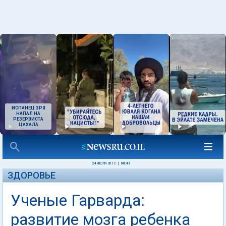
ИСПАНЕЦ ЗРЯ
НАПАЛ НА
РЕЗЕРВИСТА
ЦАХАЛА
24 ИЮЛЯ 2012
|
06:43
ЗДОРОВЬЕ
Ученые Гарварда:
развитие мозга ребенка