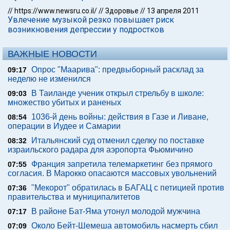
//
https://www.newsru.co.il/
//
Здоровье
//
13 апреля 2011
Увлечение музыкой резко повышает риск
возникновения депрессии у подростков
ВАЖНЫЕ НОВОСТИ
Опрос "Mаарива": предвыборный расклад за
09:17
неделю не изменился
В Таиланде ученик открыл стрельбу в школе:
09:03
множество убитых и раненых
1036-й день войны: действия в Газе и Ливане,
08:54
операции в Иудее и Самарии
Итальянский суд отменил сделку по поставке
08:32
израильского радара для аэропорта Фьюмичино
Франция запретила телемаркетинг без прямого
07:55
согласия. В Марокко опасаются массовых увольнений
"Мекорот" обратилась в БАГАЦ с петицией против
07:36
правительства и муниципалитетов
В районе Бат-Яма утонул молодой мужчина
07:17
Около Бейт-Шемеша автомобиль насмерть сбил
07:09