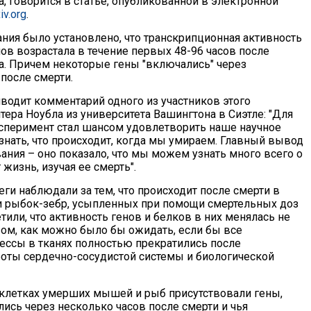
, говорится в статье, опубликованной в электронной
iv.org
.
ания было установлено, что транскрипционная активность
ов возрастала в течение первых 48-96 часов после
а. Причем некоторые гены "включались" через
после смерти.
водит комментарий одного из участников этого
ера Ноубла из университета Вашингтона в Сиэтле: "Для
сперимент стал шансом удовлетворить наше научное
знать, что происходит, когда мы умираем. Главный вывод
ания – оно показало, что мы можем узнать много всего о
 жизнь, изучая ее смерть".
еги наблюдали за тем, что происходит после смерти в
 рыбок-зебр, усыпленных при помощи смертельных доз
тили, что активность генов и белков в них менялась не
ом, как можно было бы ожидать, если бы все
ссы в тканях полностью прекратились после
оты сердечно-сосудистой системы и биологической
в клетках умерших мышей и рыб присутствовали гены,
ись через несколько часов после смерти и чья