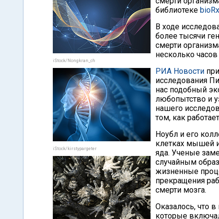
смерти организма
библиотеке
bioRx
В ходе исследов
более тысячи ген
смерти организм
несколько часов 
iStock/Nongkran_ch
РИА Новости
при
исследования Пит
нас подобный эк
любопытство и у
нашего исследов
том, как работает
Ноубл и его колл
клетках мышей и
iStock/kirstypargeter
яда. Ученые заме
случайным образ
жизненные проце
прекращения раб
смерти мозга.
Оказалось, что 
которые включал