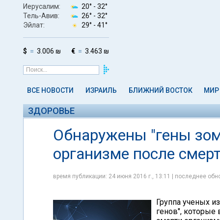
Иерусалим:
20° -
32°
Тель-Авив:
26° -
32°
Эйлат:
29° -
41°
$
3.006 ₪
€
3.463 ₪
ВСЕ НОВОСТИ
ИЗРАИЛЬ
БЛИЖНИЙ ВОСТОК
МИР
ЗДОРОВЬЕ
Обнаружены "гены зом
организме после смер
время публикации: 24 июня 2016 г., 13:11 | последнее обно
Группа ученых и
генов", которые