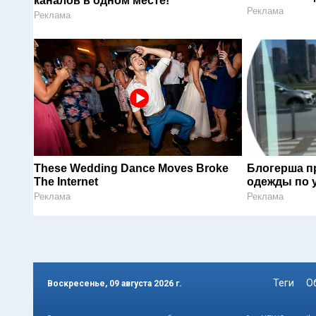
каналов в одном месте!
Реклама
Реклама
These Wedding Dance Moves Broke
Блогерша п
The Internet
одежды по 
Реклама
Реклама
Теги
О
Воскресенье, 09 августа 2026 г.