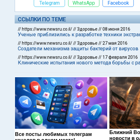
Telegram
WhatsApp
Facebook
ССЫЛКИ ПО ТЕМЕ
//
https://www.newsru.co.il/
//
Здоровье
//
08 июня 2016
Ученые приблизились к разработке техники экстра
//
https://www.newsru.co.il/
//
Здоровье
//
27 мая 2016
Создатели механизма защиты бактерий от вирусо
//
https://www.newsru.co.il/
//
Здоровье
//
17 февраля 2016
Клинические испытания нового метода борьбы с 
Ближний Во
Все посты любимых телеграм
новости в 