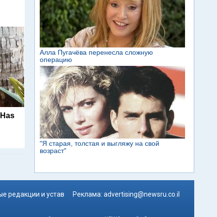
 Has
е редакции и устав
Реклама:
advertising@newsru.co.il