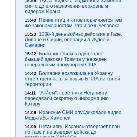
ТАСС: видео с Моджтабой Хаменеи
15:55
снято до его назначения верховным
лидером Ирана
Пение птиц и китов подчиняется тем
15:40
же закономерностям, что и речь человека
1038-й день войны: действия в Газе,
15:23
Ливане и Сирии, операции в Иудее и
Самарии
Большинством в один голос:
15:22
бывший адвокат Трампа утвержден
генеральным прокурором США
Болгария возложила на Украину
14:42
ответственность за взрыв БПЛА на своей
территории
"А-Йом": советники Нетаниягу
14:11
передавали секретную информацию
Катару
Иранские СМИ опубликовали видео
14:09
Моджтабы Хаменеи
Нетаниягу: Израиль отвергает план
14:05
по Газе и не выведет войска до