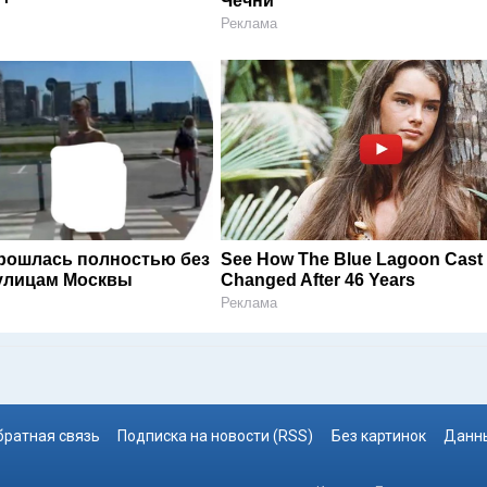
Чечни
Реклама
рошлась полностью без
See How The Blue Lagoon Cast
улицам Москвы
Changed After 46 Years
Реклама
братная связь
Подписка на новости (RSS)
Без картинок
Данны