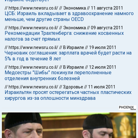
//
https://www.newsru.co.il/
//
Экономика
//
11 августа 2011
ЦСБ: Израиль вкладывает в здравоохранение намного
меньше, чем другие страны OECD
//
https://www.newsru.co.il/
//
Экономика
//
09 августа 2011
Рекомендации Трахтенберга: снижение косвенных
налогов за счет прямых
//
https://www.newsru.co.il/
//
В Израиле
//
19 июля 2011
Черновик соглашения: зарплата врачей будет расти на
5% в год в течение 8 лет
//
https://www.newsru.co.il/
//
В Израиле
//
12 июля 2011
Медсестры "Шибы" покинули переполненные
отделения внутренних болезней
//
https://www.newsru.co.il/
//
Здоровье
//
11 июля 2011
Израильтян просят остерегаться частных пластических
хирургов из-за оплошности минздрава