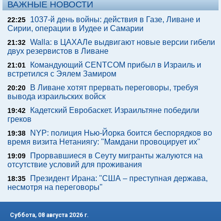
ВАЖНЫЕ НОВОСТИ
1037-й день войны: действия в Газе, Ливане и
22:25
Сирии, операции в Иудее и Самарии
Walla: в ЦАХАЛе выдвигают новые версии гибели
21:32
двух резервистов в Ливане
Командующий CENTCOM прибыл в Израиль и
21:01
встретился с Эялем Замиром
В Ливане хотят прервать переговоры, требуя
20:20
вывода израильских войск
Кадетский Евробаскет. Израильтяне победили
19:42
греков
NYP: полиция Нью-Йорка боится беспорядков во
19:38
время визита Нетаниягу: "Мамдани провоцирует их"
Прорвавшиеся в Сеуту мигранты жалуются на
19:09
отсутствие условий для проживания
Президент Ирана: "США – преступная держава,
18:35
несмотря на переговоры"
Суббота, 08 августа 2026 г.