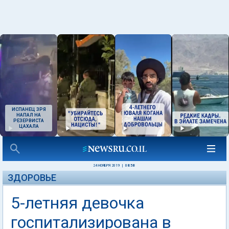
ИСПАНЕЦ ЗРЯ
НАПАЛ НА
РЕЗЕРВИСТА
ЦАХАЛА
24 НОЯБРЯ 2019
|
08:58
ЗДОРОВЬЕ
5-летняя девочка
госпитализирована в