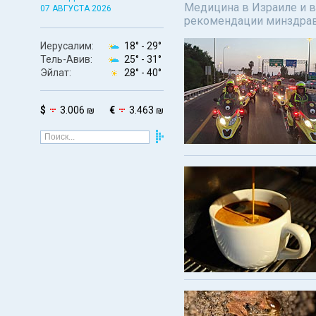
Медицина в Израиле и в
07 АВГУСТА 2026
рекомендации минздрав
Иерусалим:
18° -
29°
Тель-Авив:
25° -
31°
Эйлат:
28° -
40°
$
3.006 ₪
€
3.463 ₪