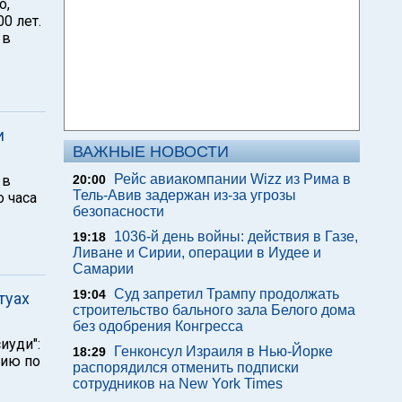
о,
0 лет.
 в
и
ВАЖНЫЕ НОВОСТИ
Рейс авиакомпании Wizz из Рима в
 в
20:00
Тель-Авив задержан из-за угрозы
о часа
безопасности
1036-й день войны: действия в Газе,
19:18
Ливане и Сирии, операции в Иудее и
Самарии
Суд запретил Трампу продолжать
19:04
туах
строительство бального зала Белого дома
без одобрения Конгресса
иуди":
Генконсул Израиля в Нью-Йорке
18:29
цию по
распорядился отменить подписки
сотрудников на New York Times