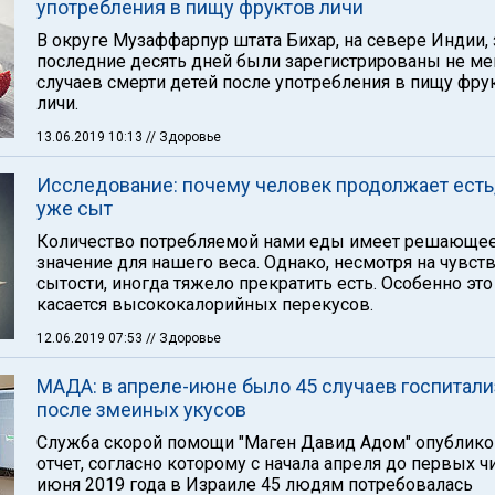
употребления в пищу фруктов личи
В округе Музаффарпур штата Бихар, на севере Индии, 
последние десять дней были зарегистрированы не ме
случаев смерти детей после употребления в пищу фру
личи.
13.06.2019 10:13
// Здоровье
Исследование: почему человек продолжает есть,
уже сыт
Количество потребляемой нами еды имеет решающе
значение для нашего веса. Однако, несмотря на чувст
сытости, иногда тяжело прекратить есть. Особенно это
касается высококалорийных перекусов.
12.06.2019 07:53
// Здоровье
МАДА: в апреле-июне было 45 случаев госпитал
после змеиных укусов
Служба скорой помощи "Маген Давид Адом" опублико
отчет, согласно которому с начала апреля до первых ч
июня 2019 года в Израиле 45 людям потребовалась