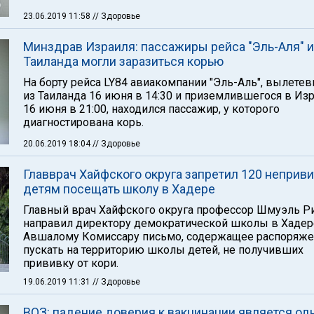
23.06.2019 11:58
// Здоровье
Минздрав Израиля: пассажиры рейса "Эль-Аля" и
Таиланда могли заразиться корью
На борту рейса LY84 авиакомпании "Эль-Аль", вылете
из Таиланда 16 июня в 14:30 и приземлившегося в Из
16 июня в 21:00, находился пассажир, у которого
диагностирована корь.
20.06.2019 18:04
// Здоровье
Главврач Хайфского округа запретил 120 неприв
детям посещать школу в Хадере
Главный врач Хайфского округа профессор Шмуэль 
направил директору демократической школы в Хадер
Авшалому Комиссару письмо, содержащее распоряже
пускать на территорию школы детей, не получивших
прививку от кори.
19.06.2019 11:31
// Здоровье
ВОЗ: падение доверия к вакцинации является од