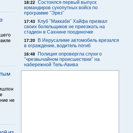
Состоялся первый выпуск
18:22
командиров сухопутных войск по
программе "Эрез"
з
Клуб "Маккаби" Хайфа призвал
17:43
своих болельщиков не приезжать на
стадион в Сахнине поодиночке
вшего
раиле
В Иерусалиме автомобиль врезался
17:20
в ограждение, водитель погиб
Полиция опровергла слухи о
16:48
"чрезвычайном происшествии" на
набережной Тель-Авива
итым
Ришпон
е
ние не
ной из