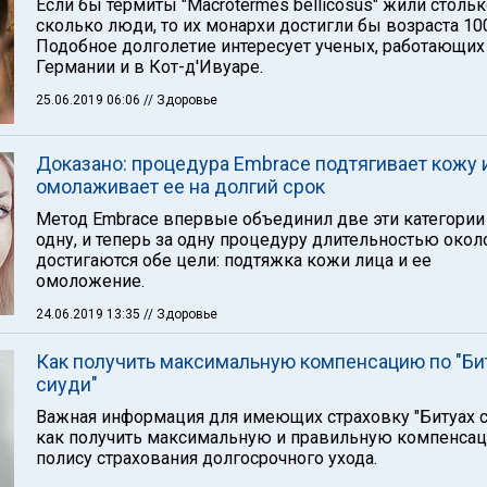
Если бы термиты "Macrotermes bellicosus" жили стольк
сколько люди, то их монархи достигли бы возраста 100
Подобное долголетие интересует ученых, работающих
Германии и в Кот-д'Ивуаре.
25.06.2019 06:06
// Здоровье
Доказано: процедура Embrace подтягивает кожу 
омолаживает ее на долгий срок
Метод Embrace впервые объединил две эти категории
одну, и теперь за одну процедуру длительностью окол
достигаются обе цели: подтяжка кожи лица и ее
омоложение.
24.06.2019 13:35
// Здоровье
Как получить максимальную компенсацию по "Би
сиуди"
Важная информация для имеющих страховку "Битуах с
как получить максимальную и правильную компенса
полису страхования долгосрочного ухода.