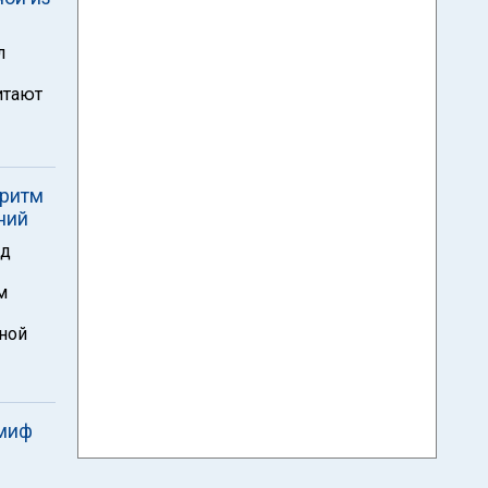
л
итают
оритм
ний
ад
м
ной
 миф