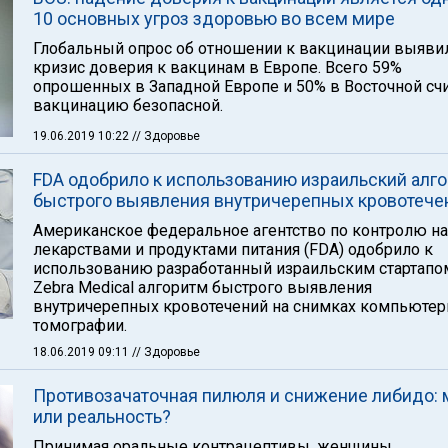
10 основных угроз здоровью во всем мире
Глобальный опрос об отношении к вакцинации выяви
кризис доверия к вакцинам в Европе. Всего 59%
опрошенных в Западной Европе и 50% в Восточной сч
вакцинацию безопасной.
19.06.2019 10:22
// Здоровье
FDA одобрило к использованию израильский алг
быстрого выявления внутричерепных кровотече
Американское федеральное агентство по контролю н
лекарствами и продуктами питания (FDA) одобрило к
использованию разработанный израильским стартапо
Zebra Medical алгоритм быстрого выявления
внутричерепных кровотечений на снимках компьютер
томографии.
18.06.2019 09:11
// Здоровье
Противозачаточная пилюля и снижение либидо:
или реальность?
Принимая оральные контрацептивы, женщины