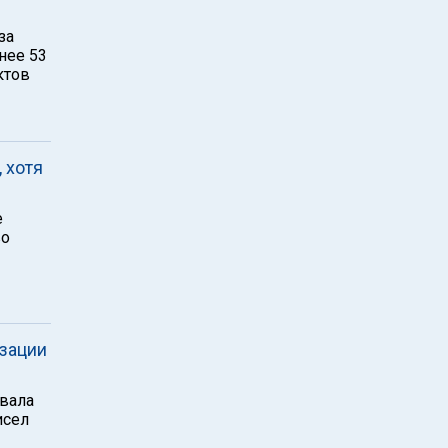
за
нее 53
ктов
 хотя
е
во
изации
вала
исел