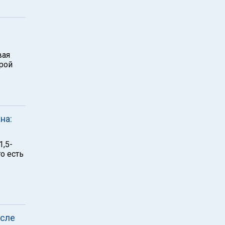
вая
рой
на:
1,5-
о есть
осле