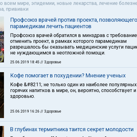
о всем мире, эпидемии, новые лекарства, лечение болезне
а, прививки
Профсоюз врачей против проекта, позволяющег
парамедикам лечить пациентов
Профсоюз врачей обратился в минздрав с требовани
отменить проект, в рамках которого парамедикам
разрешалось бы оказывать медицинские услуги паци
не нуждающимся в неотложной помощи.
25.06.2019 18:45
// Здоровье
Кофе помогает в похудении? Мнение ученых
Кофе &#8211; не только один из наиболее популярных
горячих напитков в мире, он, вероятно, способствует и
здоровью.
25.06.2019 16:26
// Здоровье
В глубинах термитника таится секрет молодости