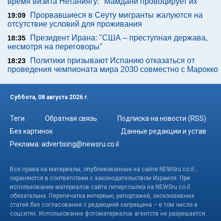
время визита Нетаниягу: "Мамдани провоцирует их"
Прорвавшиеся в Сеуту мигранты жалуются на
19:09
отсутствие условий для проживания
Президент Ирана: "США – преступная держава,
18:35
несмотря на переговоры"
Политики призывают Испанию отказаться от
18:23
проведения чемпионата мира 2030 совместно с Марокко
Суббота, 08 августа 2026 г.
Теги
Обратная связь
Подписка на новости (RSS)
Без картинок
Данные редакции и устав
Реклама:
advertising@newsru.co.il
Все права на материалы, опубликованные на сайте NEWSru.co.il ,
охраняются в соответствии с законодательством Израиля. При
использовании материалов сайта гиперссылка на NEWSru.co.il
обязательна. Перепечатка интервью, репортажей, эксклюзивных
статей без согласования с редакцией запрещена – в том числе в
соцсетях. Использование фотоматериалов агентств не разрешается.