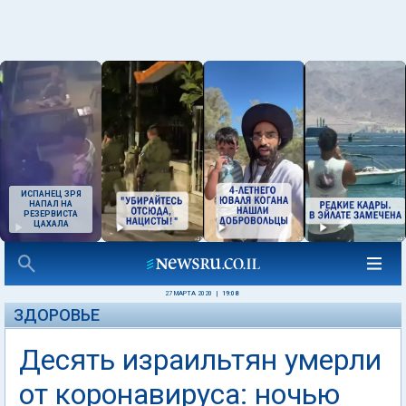
ИСПАНЕЦ ЗРЯ
НАПАЛ НА
РЕЗЕРВИСТА
ЦАХАЛА
27 МАРТА 2020
|
19:08
ЗДОРОВЬЕ
Десять израильтян умерли
от коронавируса: ночью