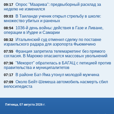
Опрос "Mаарива": предвыборный расклад за
09:17
неделю не изменился
В Таиланде ученик открыл стрельбу в школе:
09:03
множество убитых и раненых
1036-й день войны: действия в Газе и Ливане,
08:54
операции в Иудее и Самарии
Итальянский суд отменил сделку по поставке
08:32
израильского радара для аэропорта Фьюмичино
Франция запретила телемаркетинг без прямого
07:55
согласия. В Марокко опасаются массовых увольнений
"Мекорот" обратилась в БАГАЦ с петицией против
07:36
правительства и муниципалитетов
В районе Бат-Яма утонул молодой мужчина
07:17
Около Бейт-Шемеша автомобиль насмерть сбил
07:09
велосипедиста
Пятница, 07 августа 2026 г.