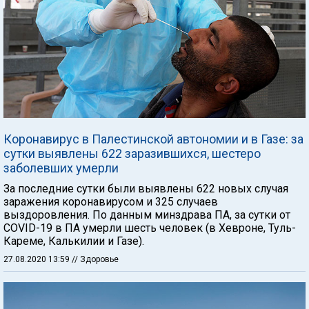
Коронавирус в Палестинской автономии и в Газе: за
сутки выявлены 622 заразившихся, шестеро
заболевших умерли
За последние сутки были выявлены 622 новых случая
заражения коронавирусом и 325 случаев
выздоровления. По данным минздрава ПА, за сутки от
COVID-19 в ПА умерли шесть человек (в Хевроне, Туль-
Кареме, Калькилии и Газе).
27.08.2020 13:59
// Здоровье