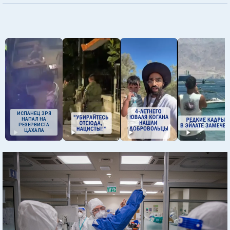
ИСПАНЕЦ ЗРЯ
НАПАЛ НА
РЕЗЕРВИСТА
ЦАХАЛА