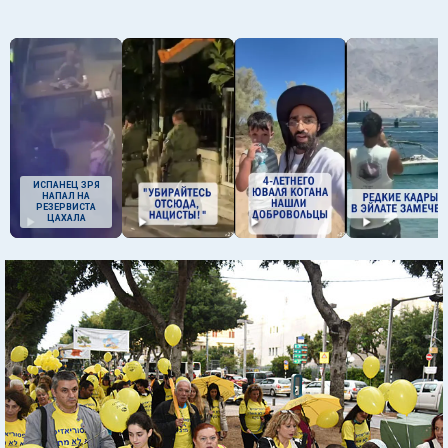
ИСПАНЕЦ ЗРЯ
НАПАЛ НА
РЕЗЕРВИСТА
ЦАХАЛА