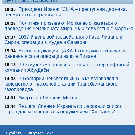
ВАЖНЫЕ НОВОСТИ
Президент Ирана: "США – преступная держава,
18:35
несмотря на переговоры"
Политики призывают Испанию отказаться от
18:23
проведения чемпионата мира 2030 совместно с Марокко
1037-й день войны: действия в Газе, Ливане и
15:37
Сирии, операции в Иудее и Самарии
Военнослужащий ЦАХАЛа получил осколочные
15:34
ранения в ходе операции на юге Ливана
В Ормузском проливе атакован танкер нефтяной
15:18
компании Абу-Даби
В Болгарии неизвестный БПЛА взорвался в
14:38
километре от насосной станции Трансбалканского
газопровода
Умер отец Лионеля Месси
14:01
Reuters: Ливан и Израиль согласовали список
13:44
стран для контроля за разоружением "Хизбаллы"
Суббота, 08 августа 2026 г.