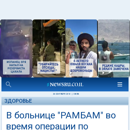
ИСПАНЕЦ ЗРЯ
НАПАЛ НА
РЕЗЕРВИСТА
ЦАХАЛА
28 СЕНТЯБРЯ 2010
|
08:56
ЗДОРОВЬЕ
В больнице "РАМБАМ" во
время операции по