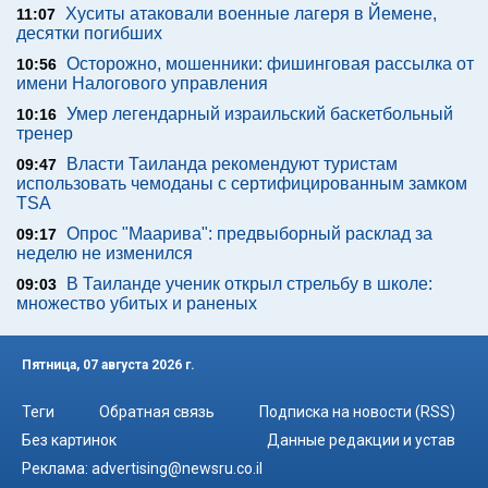
Хуситы атаковали военные лагеря в Йемене,
11:07
десятки погибших
Осторожно, мошенники: фишинговая рассылка от
10:56
имени Налогового управления
Умер легендарный израильский баскетбольный
10:16
тренер
Власти Таиланда рекомендуют туристам
09:47
использовать чемоданы с сертифицированным замком
TSA
Опрос "Mаарива": предвыборный расклад за
09:17
неделю не изменился
В Таиланде ученик открыл стрельбу в школе:
09:03
множество убитых и раненых
Пятница, 07 августа 2026 г.
Теги
Обратная связь
Подписка на новости (RSS)
Без картинок
Данные редакции и устав
Реклама:
advertising@newsru.co.il