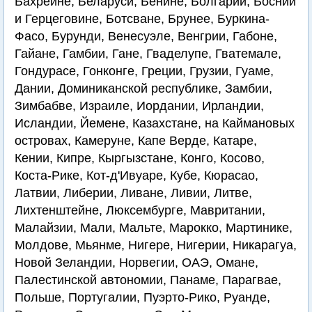
Бахрейне, Беларуси, Бенине, Болгарии, Боснии
и Герцеговине, Ботсване, Брунее, Буркина-
Фасо, Бурунди, Венесуэле, Венгрии, Габоне,
Гайане, Гамбии, Гане, Гваделупе, Гватемале,
Гондурасе, Гонконге, Греции, Грузии, Гуаме,
Дании, Доминиканской республике, Замбии,
Зимбабве, Израиле, Иордании, Ирландии,
Исландии, Йемене, Казахстане, на Каймановых
островах, Камеруне, Капе Верде, Катаре,
Кении, Кипре, Кыргызстане, Конго, Косово,
Коста-Рике, Кот-д'Ивуаре, Кубе, Кюрасао,
Латвии, Либерии, Ливане, Ливии, Литве,
Лихтенштейне, Люксембурге, Мавритании,
Малайзии, Мали, Мальте, Марокко, Мартинике,
Молдове, Мьянме, Нигере, Нигерии, Никарагуа,
Новой Зеландии, Норвегии, ОАЭ, Омане,
Палестинской автономии, Панаме, Парагвае,
Польше, Португалии, Пуэрто-Рико, Руанде,