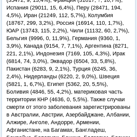
(35472, 9, 13,4%), Франция (31017, ?, 10,7%),
Испания (29011, 15, 6,4%), Перу (28471, 194,
4,5%), Иран (21249, 112, 5,7%), Колумбия
(18767, 299, 3,2%), Россия (16914, 110, 1,7%),
ЮАР (13743, 115, 2,2%), Чили (11132, 60, 2,7%),
Бельгия (9996, 0, 11,9%), Германия (9360, 1,
3,9%), Канада (9154, 7, 7,1%), Аргентина (8271,
221, 2,1%), Индонезия (7169, 105, 4,3%), Ирак
(6814, 74, 3,0%), Эквадор (6504, 33, 5,8%),
Пакистан (6283, 9, 2,1%), Турция (6245, 36,
2,4%), Нидерланды (6220, 2, 9,0%), Швеция
(5821, 1, 6,7%), Египет (5362, 20, 5,5%),
Боливия (4846, 55, 4,2%), материковая часть
территории КНР (4636, 0, 5,5%). Также случаи
смерти от этого заболевания зарегистрированы
в Австралии, Австрии, Азербайджане, Албании,
Алжире, Анголе, Андорре, Армении,
Афганистане, на Багамах, Бангладеш,