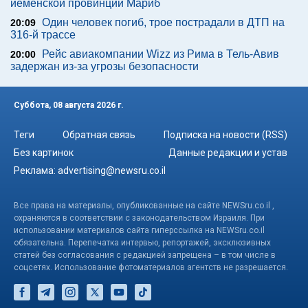
йеменской провинции Мариб
Один человек погиб, трое пострадали в ДТП на
20:09
316-й трассе
Рейс авиакомпании Wizz из Рима в Тель-Авив
20:00
задержан из-за угрозы безопасности
Суббота, 08 августа 2026 г.
Теги
Обратная связь
Подписка на новости (RSS)
Без картинок
Данные редакции и устав
Реклама:
advertising@newsru.co.il
Все права на материалы, опубликованные на сайте NEWSru.co.il ,
охраняются в соответствии с законодательством Израиля. При
использовании материалов сайта гиперссылка на NEWSru.co.il
обязательна. Перепечатка интервью, репортажей, эксклюзивных
статей без согласования с редакцией запрещена – в том числе в
соцсетях. Использование фотоматериалов агентств не разрешается.