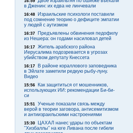
Двое израильтян по ошибке въехали
16:59
в Дженин: их едва не линчевали
Израильские психологи поставили
16:48
под сомнение теорию о дефиците эмпатии
у людей с аутизмом
Предъявлены обвинения педофилу
16:37
из Нешера: он годами насиловал детей
Житель арабского района
16:17
Иерусалима подозревается в угрозах
убийством депутату Кнессета
В районе кораллового заповедника
16:17
в Эйлате заметили редкую рыбу-луну.
Видео
Как защититься от мошенников,
15:56
использующих ИИ: рекомендации Би-би-
си
Ученые показали связь между
15:51
верой в теории заговора, антисемитизмом
и антиизраильскими настроениями
ЦАХАЛ нанес удары по объектам
15:30
"Хизбаллы" на юге Ливана после гибели