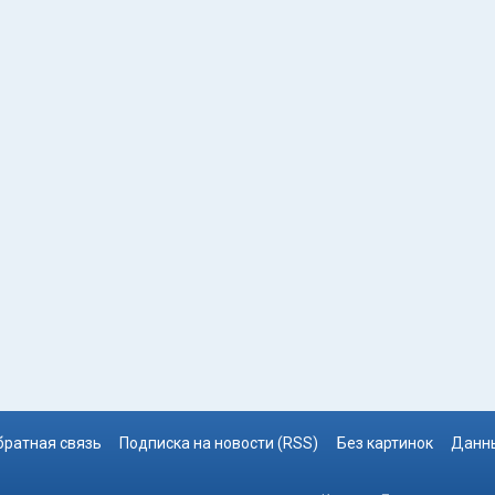
братная связь
Подписка на новости (RSS)
Без картинок
Данны