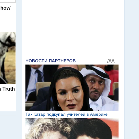
Show'
 Truth