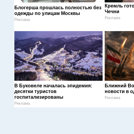
Кремль гот
Блогерша прошлась полностью без
Чечни
одежды по улицам Москвы
Реклама
Реклама
В Буковеле началась эпидемия:
Ближний Во
десятки туристов
новости в 
госпитализированы
Реклама
Реклама