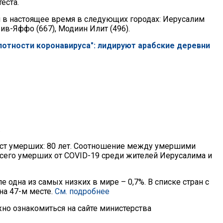
еста.
 в настоящее время в следующих городах: Иерусалим
вив-Яффо (667), Модиин Илит (496).
лотности коронавируса": лидируют арабские деревни
.
раст умерших: 80 лет. Соотношение между умершими
сего умерших от COVID-19 среди жителей Иерусалима и
 одна из самых низких в мире – 0,7%. В списке стран с
на 47-м месте.
См. подробнее
о ознакомиться на сайте министерства