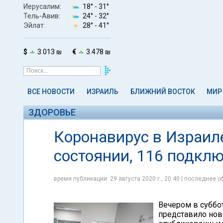
Иерусалим:
18° -
31°
Тель-Авив:
24° -
32°
Эйлат:
28° -
41°
$
3.013 ₪
€
3.478 ₪
ВСЕ НОВОСТИ
ИЗРАИЛЬ
БЛИЖНИЙ ВОСТОК
МИР
ЗДОРОВЬЕ
Коронавирус в Израил
состоянии, 116 подкл
время публикации: 29 августа 2020 г., 20:40 | последнее об
Вечером в суббот
представило нов