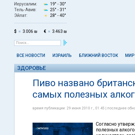
Иерусалим:
19° -
30°
Тель-Авив:
25° -
31°
Эйлат:
28° -
40°
$
3.006 ₪
€
3.463 ₪
ВСЕ НОВОСТИ
ИЗРАИЛЬ
БЛИЖНИЙ ВОСТОК
МИР
ЗДОРОВЬЕ
Пиво названо британс
самых полезных алко
время публикации: 29 июня 2010 г., 01:45 | последнее обно
Согласно утверж
полезных алкого