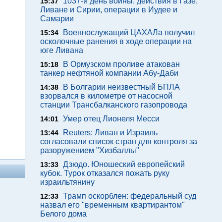
1037-й день войны: действия в Газе,
15:37
Ливане и Сирии, операции в Иудее и
Самарии
Военнослужащий ЦАХАЛа получил
15:34
осколочные ранения в ходе операции на
юге Ливана
В Ормузском проливе атакован
15:18
танкер нефтяной компании Абу-Даби
В Болгарии неизвестный БПЛА
14:38
взорвался в километре от насосной
станции Трансбалканского газопровода
Умер отец Лионеля Месси
14:01
Reuters: Ливан и Израиль
13:44
согласовали список стран для контроля за
разоружением "Хизбаллы"
Дзюдо. Юношеский европейский
13:33
кубок. Турок отказался пожать руку
израильтянину
Трамп оскорблен: федеральный суд
12:33
назвал его "временным квартирантом"
Белого дома