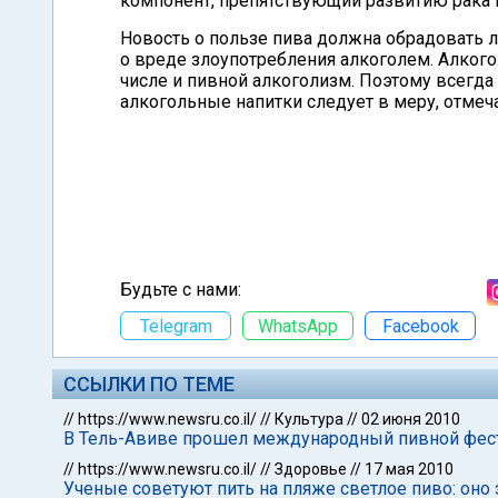
компонент, препятствующий развитию рака 
Новость о пользе пива должна обрадовать лю
о вреде злоупотребления алкоголем. Алког
числе и пивной алкоголизм. Поэтому всегда
алкогольные напитки следует в меру, отмеч
Будьте с нами:
Telegram
WhatsApp
Facebook
ССЫЛКИ ПО ТЕМЕ
//
https://www.newsru.co.il/
//
Культура
//
02 июня 2010
В Тель-Авиве прошел международный пивной фес
//
https://www.newsru.co.il/
//
Здоровье
//
17 мая 2010
Ученые советуют пить на пляже светлое пиво: оно