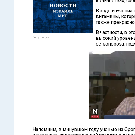
количествах, со
В ходе изучения 
витамины, котор
также прекрасно
В частности, в э
высокий уровень
Getty Images
остеопороза, по
Напомним, в минувшем году ученые из Орег