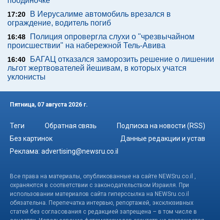
поодиночке
В Иерусалиме автомобиль врезался в
17:20
ограждение, водитель погиб
Полиция опровергла слухи о "чрезвычайном
16:48
происшествии" на набережной Тель-Авива
БАГАЦ отказался заморозить решение о лишении
16:40
льгот жертвователей йешивам, в которых учатся
уклонисты
Пятница, 07 августа 2026 г.
Теги
Обратная связь
Подписка на новости (RSS)
Без картинок
Данные редакции и устав
Реклама:
advertising@newsru.co.il
Все права на материалы, опубликованные на сайте NEWSru.co.il ,
охраняются в соответствии с законодательством Израиля. При
использовании материалов сайта гиперссылка на NEWSru.co.il
обязательна. Перепечатка интервью, репортажей, эксклюзивных
статей без согласования с редакцией запрещена – в том числе в