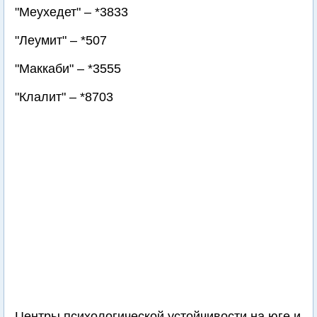
"Меухедет" – *3833
"Леумит" – *507
"Маккаби" – *3555
"Клалит" – *8703
Центры психологической устойчивости на юге и