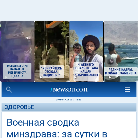
ИСПАНЕЦ ЗРЯ
НАПАЛ НА
РЕЗЕРВИСТА
ЦАХАЛА
29 МАРТА 2026
|
16:39
ЗДОРОВЬЕ
Военная сводка
минздрава: за сутки в