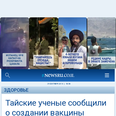
ИСПАНЕЦ ЗРЯ
НАПАЛ НА
РЕЗЕРВИСТА
ЦАХАЛА
29 СЕНТЯБРЯ 2014
|
16:54
ЗДОРОВЬЕ
Тайские ученые сообщили
о создании вакцины