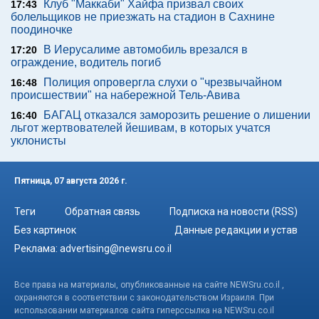
Клуб "Маккаби" Хайфа призвал своих
17:43
болельщиков не приезжать на стадион в Сахнине
поодиночке
В Иерусалиме автомобиль врезался в
17:20
ограждение, водитель погиб
Полиция опровергла слухи о "чрезвычайном
16:48
происшествии" на набережной Тель-Авива
БАГАЦ отказался заморозить решение о лишении
16:40
льгот жертвователей йешивам, в которых учатся
уклонисты
Пятница, 07 августа 2026 г.
Теги
Обратная связь
Подписка на новости (RSS)
Без картинок
Данные редакции и устав
Реклама:
advertising@newsru.co.il
Все права на материалы, опубликованные на сайте NEWSru.co.il ,
охраняются в соответствии с законодательством Израиля. При
использовании материалов сайта гиперссылка на NEWSru.co.il