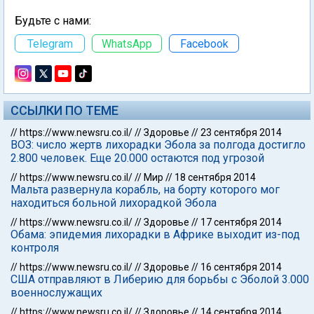
Будьте с нами:
Telegram
WhatsApp
Facebook
ССЫЛКИ ПО ТЕМЕ
//
https://www.newsru.co.il/
//
Здоровье
//
23 сентября 2014
ВОЗ: число жертв лихорадки Эбола за полгода достигло
2.800 человек. Еще 20.000 остаются под угрозой
//
https://www.newsru.co.il/
//
Мир
//
18 сентября 2014
Мальта развернула корабль, на борту которого мог
находиться больной лихорадкой Эбола
//
https://www.newsru.co.il/
//
Здоровье
//
17 сентября 2014
Обама: эпидемия лихорадки в Африке выходит из-под
контроля
//
https://www.newsru.co.il/
//
Здоровье
//
16 сентября 2014
США отправляют в Либерию для борьбы с Эболой 3.000
военнослужащих
//
https://www.newsru.co.il/
//
Здоровье
//
14 сентября 2014