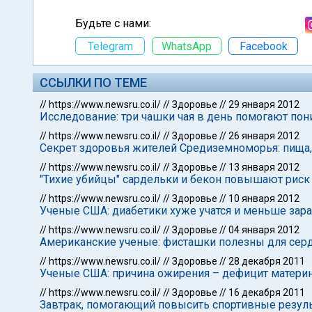
Будьте с нами:
Telegram
WhatsApp
Facebook
ССЫЛКИ ПО ТЕМЕ
//
https://www.newsru.co.il/
//
Здоровье
//
29 января 2012
Исследование: три чашки чая в день помогают пон
//
https://www.newsru.co.il/
//
Здоровье
//
26 января 2012
Секрет здоровья жителей Средиземноморья: пища,
//
https://www.newsru.co.il/
//
Здоровье
//
13 января 2012
"Тихие убийцы" сардельки и бекон повышают риск 
//
https://www.newsru.co.il/
//
Здоровье
//
10 января 2012
Ученые США: диабетики хуже учатся и меньше зар
//
https://www.newsru.co.il/
//
Здоровье
//
04 января 2012
Американские ученые: фисташки полезны для сер
//
https://www.newsru.co.il/
//
Здоровье
//
28 декабря 2011
Ученые США: причина ожирения – дефицит материн
//
https://www.newsru.co.il/
//
Здоровье
//
16 декабря 2011
Завтрак, помогающий повысить спортивные резуль