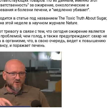
ответствующих товаров. По их данным, именно этот
тветственность" за ожирение, онкологические и
вания и болезни печени, и "медленно убивает".
дится в статье под названием The Toxic Truth About Sugar,
а этой неделе в научном журнале Nature.
 тревогу в связи с тем, что сегодня ожирение является
 проблемой, чем голод, а также предупреждают: сахар не
в в организме, что, в свою очередь, ведет к повышению
нсу, и поражает печень.