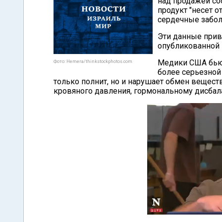
над продажей со
продукт "несет о
сердечные заболе
Эти данные приво
опубликованной н
Медики США бьют
Фото: Hemera/thinkstockphotos.com
более серьезной
только полнит, но и нарушает обмен вещест
кровяного давления, гормональному дисбала