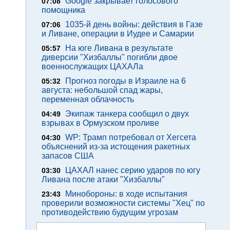
Google закрывает голосового
07:08
помощника
1035-й день войны: действия в Газе
07:06
и Ливане, операции в Иудее и Самарии
На юге Ливана в результате
05:57
диверсии "Хизбаллы" погибли двое
военнослужащих ЦАХАЛа
Прогноз погоды в Израиле на 6
05:32
августа: небольшой спад жары,
переменная облачность
Экипаж танкера сообщил о двух
04:49
взрывах в Ормузском проливе
WP: Трамп потребовал от Хегсета
04:30
объяснений из-за истощения ракетных
запасов США
ЦАХАЛ нанес серию ударов по югу
03:30
Ливана после атаки "Хизбаллы"
Минобороны: в ходе испытания
23:43
проверили возможности системы "Хец" по
противодействию будущим угрозам