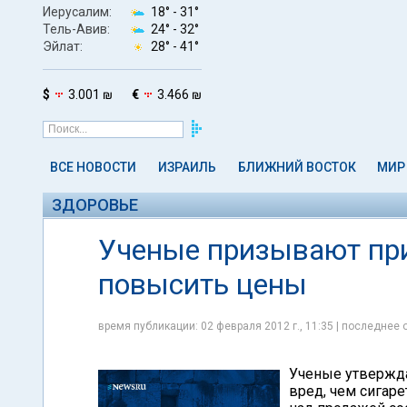
Иерусалим:
18° -
31°
Тель-Авив:
24° -
32°
Эйлат:
28° -
41°
$
3.001 ₪
€
3.466 ₪
ВСЕ НОВОСТИ
ИЗРАИЛЬ
БЛИЖНИЙ ВОСТОК
МИР
ЗДОРОВЬЕ
Ученые призывают при
повысить цены
время публикации: 02 февраля 2012 г., 11:35 | последнее 
Ученые утвержда
вред, чем сигаре