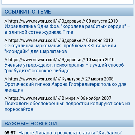
ССЫЛКИ ПО ТЕМЕ
//
https://www.newsru.co.il/
//
Здоровье
//
08 августа 2010
Израильтянка Эдна Фоа, "королева разбитых сердец" –
в элитной сотне журнала Time
//
https://www.newsru.co.il/
//
Здоровье
//
08 июня 2010
Сексуальная наркомания: проблема XXI века или
"клондайк" для шарлатанов
//
https://www.newsru.co.il/
//
Здоровье
//
10 марта 2010
Ученые утверждают: психотерапия – лучший способ
"разбудить" женское либидо
//
https://www.newsru.co.il/
//
Культура
//
27 марта 2008
Эротический гипноз Аарона Глотфельтера: только для
женщин
//
https://www.newsru.co.il/
//
В мире
//
06 ноября 2007
Психологи обеспокоенны: подростки копируют секс из
порносайтов
ВАЖНЫЕ НОВОСТИ
На юге Ливана в результате атаки "Хизбаллы"
05:57