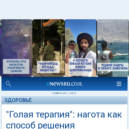
ИСПАНЕЦ ЗРЯ
НАПАЛ НА
РЕЗЕРВИСТА
ЦАХАЛА
02 МАРТА 2011
|
03:12
ЗДОРОВЬЕ
"Голая терапия": нагота как
способ решения