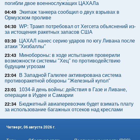
погибли двое военнослужащих ЦАХАЛа
Экипаж танкера сообщил о двух взрывах в
04:49
Ормузском проливе
WP: Трамп потребовал от Хегсета объяснений из-
04:30
за истощения ракетных запасов США
ЦАХАЛ нанес серию ударов по югу Ливана после
03:30
атаки "Хизбаллы"
Минобороны: в ходе испытания проверили
23:43
возможности системы "Хец" по противодействию
будущим угрозам
В Западной Галилее активирована система
23:04
противоракетной обороны "Железный купол"
1034-й день войны: действия в Газе и Ливане,
23:01
операции в Иудее и Самарии
Бюджетный авиаперевозчик будет взимать плату
22:34
за использование багажных отсеков над креслами
Четверг, 06 августа 2026 г.