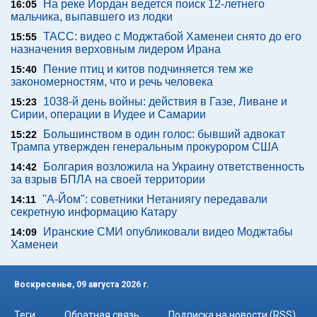
На реке Иордан ведется поиск 12-летнего
16:05
мальчика, выпавшего из лодки
ТАСС: видео с Моджтабой Хаменеи снято до его
15:55
назначения верховным лидером Ирана
Пение птиц и китов подчиняется тем же
15:40
закономерностям, что и речь человека
1038-й день войны: действия в Газе, Ливане и
15:23
Сирии, операции в Иудее и Самарии
Большинством в один голос: бывший адвокат
15:22
Трампа утвержден генеральным прокурором США
Болгария возложила на Украину ответственность
14:42
за взрыв БПЛА на своей территории
"А-Йом": советники Нетаниягу передавали
14:11
секретную информацию Катару
Иранские СМИ опубликовали видео Моджтабы
14:09
Хаменеи
Воскресенье, 09 августа 2026 г.
Теги
Обратная связь
Подписка на новости (RSS)