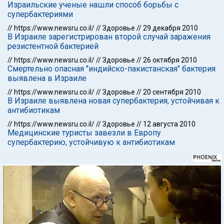
Израильские ученые нашли способ борьбы с
супербактериями
//
https://www.newsru.co.il/
//
Здоровье
//
29 декабря 2010
В Израиле зарегистрирован второй случай заражения
резистентной бактерией
//
https://www.newsru.co.il/
//
Здоровье
//
26 октября 2010
Смертельно опасная "индийско-пакистанская" бактерия
выявлена в Израиле
//
https://www.newsru.co.il/
//
Здоровье
//
20 сентября 2010
В Израиле выявлена новая супербактерия, устойчивая к
антибиотикам
//
https://www.newsru.co.il/
//
Здоровье
//
12 августа 2010
Медицинские туристы завезли в Европу
супербактерию, устойчивую к антибиотикам