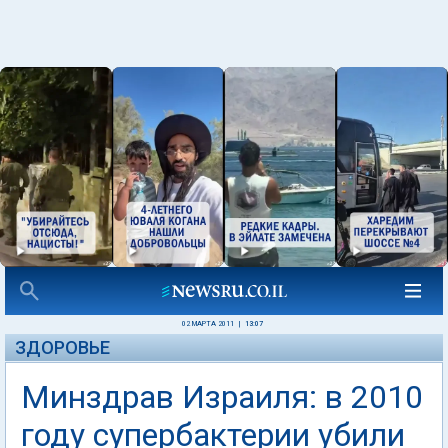
02 МАРТА 2011
|
13:07
ЗДОРОВЬЕ
Минздрав Израиля: в 2010
году супербактерии убили