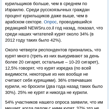
курильщиков больше, чем в среднем по
Израилю. Среди русскоязычных граждан
процент курильщиков даже выше, чем в
арабском секторе.
Опрос
, проводившийся
редакцией NEWSru.co.il год назад, показал, что
среди наших читателей курят около 34% (в
2012 году таких было 42%).
Около четверти респондентов признались, что
курят много (треть из них выкуривают за день
более 20 сигарет, остальные – 10-20 сигарет),
12,5% говорят, что курят изредка (по всей
видимости, некоторые из них вообще не
считают себя курящими). 36% отвечавших
курили, но бросили (два года назад таких было
30%). 25% не курят и никогда не курили.
54% участников нашего опроса заявили, что им
мешает, когда рядом с ними курят. 37% это не