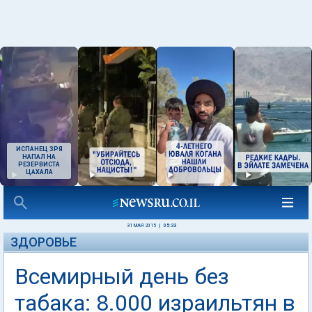
ИСПАНЕЦ ЗРЯ
НАПАЛ НА
РЕЗЕРВИСТА
ЦАХАЛА
31 МАЯ 2015
|
05:33
ЗДОРОВЬЕ
Всемирный день без
табака: 8.000 израильтян в