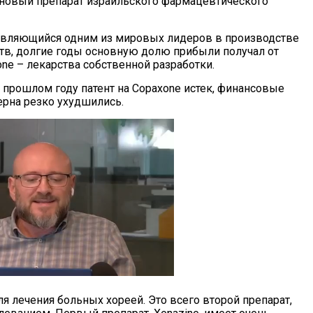
новый препарат израильского фармацевтического
 являющийся одним из мировых лидеров в производстве
тв, долгие годы основную долю прибыли получал от
ne – лекарства собственной разработки.
в прошлом году патент на Copaxone истек, финансовые
ерна резко ухудшились.
 лечения больных хореей. Это всего второй препарат,