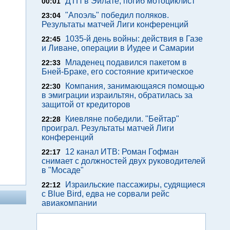
ДТП в Эйлате, погиб мотоциклист
00:01
"Апоэль" победил поляков.
23:04
Результаты матчей Лиги конференций
1035-й день войны: действия в Газе
22:45
и Ливане, операции в Иудее и Самарии
Младенец подавился пакетом в
22:33
Бней-Браке, его состояние критическое
Компания, занимающаяся помощью
22:30
в эмиграции израильтян, обратилась за
защитой от кредиторов
Киевляне победили. "Бейтар"
22:28
проиграл. Результаты матчей Лиги
конференций
12 канал ИТВ: Роман Гофман
22:17
снимает с должностей двух руководителей
в "Мосаде"
Израильские пассажиры, судящиеся
22:12
с Blue Bird, едва не сорвали рейс
авиакомпании