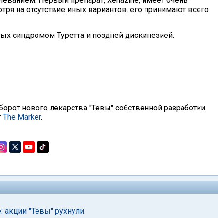
еванием. Первый препарат, Xenazine, имеет очень
ря на отсутствие иных вариантов, его принимают всего
ых синдромом Туретта и поздней дискинезией.
орот нового лекарства "Тевы" собственной разработки
т
The Marker
.
 акции "Тевы" рухнули