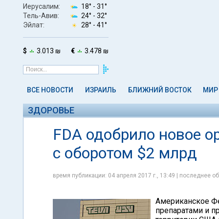
Иерусалим:
18° -
31°
Тель-Авив:
24° -
32°
Эйлат:
28° -
41°
$
3.013 ₪
€
3.478 ₪
ВСЕ НОВОСТИ
ИЗРАИЛЬ
БЛИЖНИЙ ВОСТОК
МИР
ЗДОРОВЬЕ
FDA одобрило новое о
с оборотом $2 млрд
время публикации: 04 апреля 2017 г., 13:49 | последнее об
Американское Ф
препаратами и п