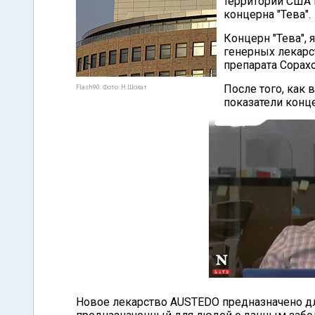
территории США 
концерна "Тева".
Концерн "Тева",
генерных лекарс
препарата Copaxo
После того, как 
Flash90. Фото: Н.Шохат
показатели конц
Новое лекарство AUSTEDO предназначено для