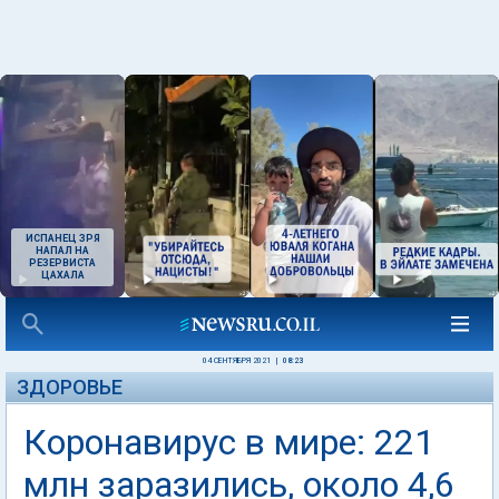
ИСПАНЕЦ ЗРЯ
НАПАЛ НА
РЕЗЕРВИСТА
ЦАХАЛА
04 СЕНТЯБРЯ 2021
|
08:23
ЗДОРОВЬЕ
Коронавирус в мире: 221
млн заразились, около 4,6