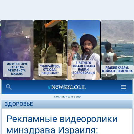
ИСПАНЕЦ ЗРЯ
НАПАЛ НА
РЕЗЕРВИСТА
ЦАХАЛА
04 СЕНТЯБРЯ 2023
|
08:34
ЗДОРОВЬЕ
Рекламные видеоролики
минздрава Израиля: