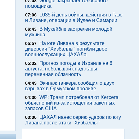
Google закрывает голосового
07:08
помощника
1035-й день войны: действия в Газе
07:06
и Ливане, операции в Иудее и Самарии
В Мукейбле застрелен молодой
06:43
мужчина
На юге Ливана в результате
05:57
диверсии "Хизбаллы" погибли двое
военнослужащих ЦАХАЛа
Прогноз погоды в Израиле на 6
05:32
августа: небольшой спад жары,
переменная облачность
Экипаж танкера сообщил о двух
04:49
взрывах в Ормузском проливе
WP: Трамп потребовал от Хегсета
04:30
объяснений из-за истощения ракетных
запасов США
ЦАХАЛ нанес серию ударов по югу
03:30
Ливана после атаки "Хизбаллы"