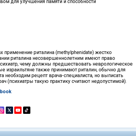
твом для улучшения памяти и способности
х применение риталина (methylphenidate) жестко
вании риталина несовершеннолетним имеют право
 психиатр, чему должны предшествовать неврологическое
ые израильтяне также принимают риталин, обычно для
та необходим рецепт врача-специалиста, но выписать
ач (психиатры такую практику считают недопустимой).
ebook