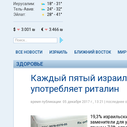
Иерусалим:
18° -
31°
Тель-Авив:
24° -
32°
Эйлат:
28° -
41°
$
3.001 ₪
€
3.466 ₪
ВСЕ НОВОСТИ
ИЗРАИЛЬ
БЛИЖНИЙ ВОСТОК
МИР
ЗДОРОВЬЕ
Каждый пятый израиль
употребляет риталин
время публикации: 05 декабря 2017 г., 13:21 | последнее о
19,3% израильск
заменители для 