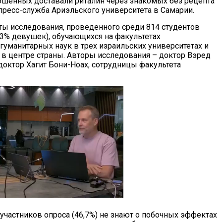
ошенных доставали риталин через знакомых без рецепта
 пресс-служба Ариэльского университета в Самарии.
ты исследования, проведенного среди 814 студентов
3% девушек), обучающихся на факультетах
гуманитарных наук в трех израильских университетах и
в центре страны. Авторы исследования – доктор Вэред
доктор Хагит Бони-Ноах, сотрудницы факультета
 участников опроса (46,7%) не знают о побочных эффектах