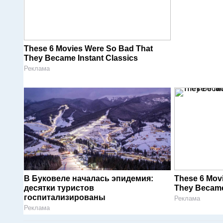
These 6 Movies Were So Bad That
They Became Instant Classics
Реклама
В Буковеле началась эпидемия:
These 6 Mov
десятки туристов
They Became 
госпитализированы
Реклама
Реклама