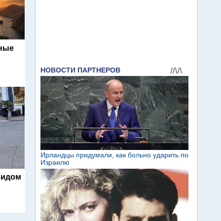
ьные
видом