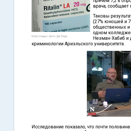
причем 7,2% опр
врача, сообщает
Таковы результа
(27% юношей и 7
общественных и 
одном колледже 
Getty Images. Фото: Дж.Ридл
Неэман-Хабиб и 
криминологии Ариэльского университета.
Исследование показало, что почти половина