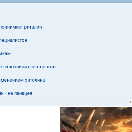
принимает риталин
специалистов
рикам
ся союзники саентологов
рименением риталина
н - не панацея