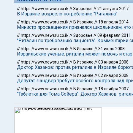
//
https://www.newsru.co.il/
//
Здоровье
//
21 августа 2017
В Израиле возросло потребление "Риталина"
//
https://www.newsru.co.il/
//
В Израиле
//
18 апреля 2014
Министр просвещения признался школьникам, что 
//
https://www.newsru.co.il/
//
Здоровье
//
09 февраля 2011
"Риталин по требованию пациента". Комментарии 
//
https://www.newsru.co.il/
//
В Израиле
//
31 июля 2008
Израильские ученые: риталин может помочь и ста
//
https://www.newsru.co.il/
//
В Израиле
//
03 января 2008
Доктор Хазанов: против риталина в Израиле борют
//
https://www.newsru.co.il/
//
В Израиле
//
02 января 2008
Депутат Ландвер требует особого контроля над п
//
https://www.newsru.co.il/
//
В Израиле
//
18 ноября 2007
"Таблетка для Тома Сойера". Доктор Хазанов: ритали