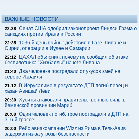
ВАЖНЫЕ НОВОСТИ
Сенат США одобрил законопроект Линдси Грэма о
22:38
санкциях против Ирана и России
1036-й день войны: действия в Газе, Ливане и
22:35
Сирии, операции в Иудее и Самарии
ЦАХАЛ объяснил, почему не сообщил об атаке
22:12
беспилотника "Хизбаллы" на юге Ливана
Два человека пострадали от укусов змей на
21:40
севере Израиля
В Иерусалиме в результате ДТП погиб певец и
21:12
хазан Авишай Леви
Хуситы атаковали правительственные силы в
20:30
йеменской провинции Мариб
Один человек погиб, трое пострадали в ДТП на
20:09
316-й трассе
Рейс авиакомпании Wizz из Рима в Тель-Авив
20:00
задержан из-за угрозы безопасности