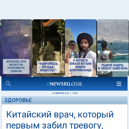
ИСПАНЕЦ ЗРЯ
НАПАЛ НА
РЕЗЕРВИСТА
ЦАХАЛА
06 ФЕВРАЛЯ 2020
|
19:54
ЗДОРОВЬЕ
Китайский врач, который
первым забил тревогу,