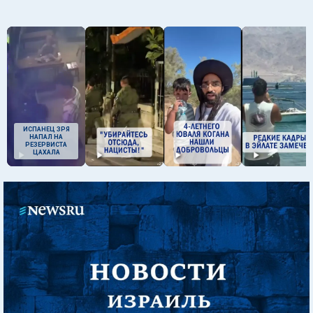
ИСПАНЕЦ ЗРЯ
НАПАЛ НА
РЕЗЕРВИСТА
ЦАХАЛА