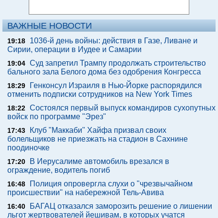
ВАЖНЫЕ НОВОСТИ
1036-й день войны: действия в Газе, Ливане и
19:18
Сирии, операции в Иудее и Самарии
Суд запретил Трампу продолжать строительство
19:04
бального зала Белого дома без одобрения Конгресса
Генконсул Израиля в Нью-Йорке распорядился
18:29
отменить подписки сотрудников на New York Times
Состоялся первый выпуск командиров сухопутных
18:22
войск по программе "Эрез"
Клуб "Маккаби" Хайфа призвал своих
17:43
болельщиков не приезжать на стадион в Сахнине
поодиночке
В Иерусалиме автомобиль врезался в
17:20
ограждение, водитель погиб
Полиция опровергла слухи о "чрезвычайном
16:48
происшествии" на набережной Тель-Авива
БАГАЦ отказался заморозить решение о лишении
16:40
льгот жертвователей йешивам, в которых учатся