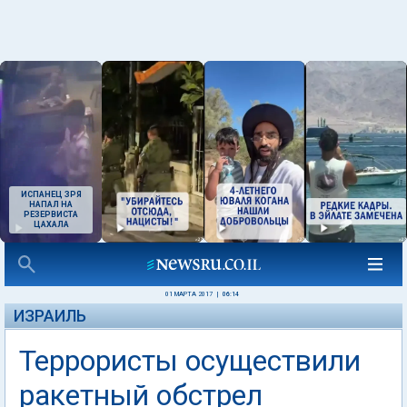
ИСПАНЕЦ ЗРЯ
НАПАЛ НА
РЕЗЕРВИСТА
ЦАХАЛА
01 МАРТА 2017
|
06:14
ИЗРАИЛЬ
Террористы осуществили
ракетный обстрел