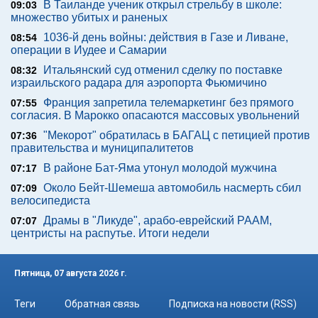
В Таиланде ученик открыл стрельбу в школе:
09:03
множество убитых и раненых
1036-й день войны: действия в Газе и Ливане,
08:54
операции в Иудее и Самарии
Итальянский суд отменил сделку по поставке
08:32
израильского радара для аэропорта Фьюмичино
Франция запретила телемаркетинг без прямого
07:55
согласия. В Марокко опасаются массовых увольнений
"Мекорот" обратилась в БАГАЦ с петицией против
07:36
правительства и муниципалитетов
В районе Бат-Яма утонул молодой мужчина
07:17
Около Бейт-Шемеша автомобиль насмерть сбил
07:09
велосипедиста
Драмы в "Ликуде", арабо-еврейский РААМ,
07:07
центристы на распутье. Итоги недели
Пятница, 07 августа 2026 г.
Теги
Обратная связь
Подписка на новости (RSS)