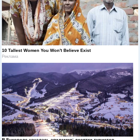
10 Tallest Women You Won't Believe Exist
Реклама
В Буковеле началась эпидемия: десятки туристов