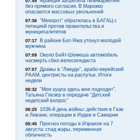
Франция запретила телемаркетинг
07:55
без прямого согласия. В Марокко
опасаются массовых увольнений
"Мекорот" обратилась в БАГАЦ с
07:36
петицией против правительства и
муниципалитетов
В районе Бат-Яма утонул молодой
07:17
мужчина
Около Бейт-Шемеша автомобиль
07:09
насмерть сбил велосипедиста
Драмы в "Ликуде", арабо-еврейский
07:07
РААМ, центристы на распутье. Итоги
недели
"Моя хуцпа здесь мне подходит".
06:32
Татьяна Глезер в передаче "Детский
недетский вопрос"
1036-й день войны: действия в Газе
06:25
и Ливане, операции в Иудее и Самарии
Прогноз погоды в Израиле на 7
05:45
августа: спад жары, переменная
облачность