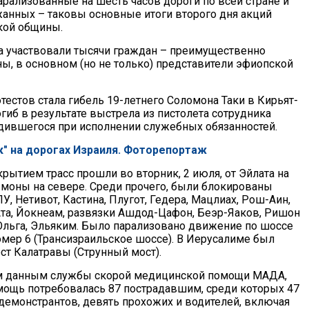
арализованные на шесть часов дороги по всей стране и
жанных – таковы основные итоги второго дня акций
кой общины.
та участвовали тысячи граждан – преимущественно
, в основном (но не только) представители эфиопской
тестов стала гибель 19-летнего Соломона Таки в Кирьят-
гиб в результате выстрела из пистолета сотрудника
одившегося при исполнении служебных обязанностей.
к" на дорогах Израиля. Фоторепортаж
рытием трасс прошли во вторник, 2 июля, от Эйлата на
моны на севере. Среди прочего, были блокированы
, Нетивот, Кастина, Плугот, Гедера, Мацлиах, Рош-Аин,
та, Йокнеам, развязки Ашдод-Цафон, Беэр-Яаков, Ришон
 Ольга, Эльяким. Было парализовано движение по шоссе
омер 6 (Трансизраильское шоссе). В Иерусалиме был
ст Калатравы (Струнный мост).
 данным службы скорой медицинской помощи МАДА,
ощь потребовалась 87 пострадавшим, среди которых 47
 демонстрантов, девять прохожих и водителей, включая