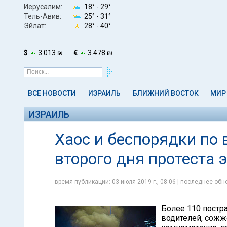
Иерусалим:
18° -
29°
Тель-Авив:
25° -
31°
Эйлат:
28° -
40°
$
3.013 ₪
€
3.478 ₪
ВСЕ НОВОСТИ
ИЗРАИЛЬ
БЛИЖНИЙ ВОСТОК
МИР
ИЗРАИЛЬ
Хаос и беспорядки по 
второго дня протеста
время публикации: 03 июля 2019 г., 08:06 | последнее обно
Более 110 постр
водителей, сож