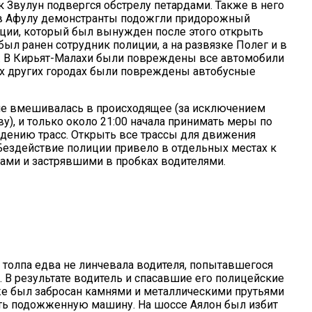
к Звулун подвергся обстрелу петардами. Также в него
 в Афулу демонстранты подожгли придорожный
иции, который был вынужден после этого открыть
 был ранен сотрудник полиции, а на развязке Полег и в
 В Кирьят-Малахи были повреждены все автомобили
гих других городах были повреждены автобусные
не вмешивалась в происходящее (за исключением
у), и только около 21:00 начала принимать меры по
дению трасс. Открыть все трассы для движения
 Бездействие полиции привело в отдельных местах к
ми и застрявшими в пробках водителями.
 толпа едва не линчевала водителя, попытавшегося
 В результате водитель и спасавшие его полицейские
же был забросан камнями и металлическими прутьями
ь подожженную машину. На шоссе Аялон был избит