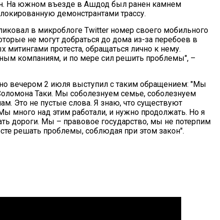
ен. На южном въезде в Ашдод был ранен камнем
блокированную демонстрантами трассу.
ликовал в микроблоге Twitter номер своего мобильного
торые не могут добраться до дома из-за перебоев в
х митингами протеста, обращаться лично к нему.
ым компаниям, и по мере сил решить проблемы", –
но вечером 2 июля выступил с таким обращением: "Мы
 Соломона Таки. Мы соболезнуем семье, соболезнуем
ам. Это не пустые слова. Я знаю, что существуют
ы много над этим работали, и нужно продолжать. Но я
ть дороги. Мы – правовое государство, мы не потерпим
есте решать проблемы, соблюдая при этом закон".