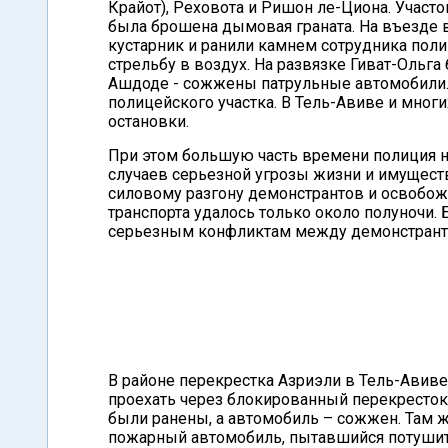
Крайот), Реховота и Ришон ле-Циона. Участо
была брошена дымовая граната. На въезде
кустарник и ранили камнем сотрудника пол
стрельбу в воздух. На развязке Гиват-Ольга
Ашдоде - сожжены патрульные автомобили.
полицейского участка. В Тель-Авиве и мно
остановки.
При этом большую часть времени полиция 
случаев серьезной угрозы жизни и имуществ
силовому разгону демонстрантов и освобож
транспорта удалось только около полуночи.
серьезным конфликтам между демонстранта
В районе перекрестка Азриэли в Тель-Авиве
проехать через блокированный перекресток.
были ранены, а автомобиль – сожжен. Там 
пожарный автомобиль, пытавшийся потушит