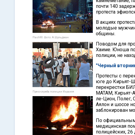
камнеметание, п
почти 140 задер
протеста эфиопс
В акциях протес
молодые мужчины
общины.
Flash90. Фото: А.Шульдман
Поводом для про
Хаиме. Юноша по
полиции, не нах
"Черный вторни
Протесты с перек
юге до Кирьят-Ш
перекрестки БИЛУ
Пресс-служба полиции Израиля
МАТАМ, Кирьят-А
ле-Цион, Полег,
Аялон и шоссе н
заблокирован мо
По официальным
медицинская пом
полицейских, 26