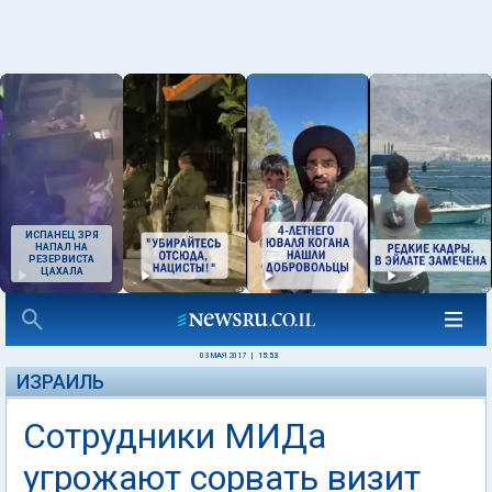
ИСПАНЕЦ ЗРЯ
НАПАЛ НА
РЕЗЕРВИСТА
ЦАХАЛА
03 МАЯ 2017
|
15:53
ИЗРАИЛЬ
Сотрудники МИДа
угрожают сорвать визит