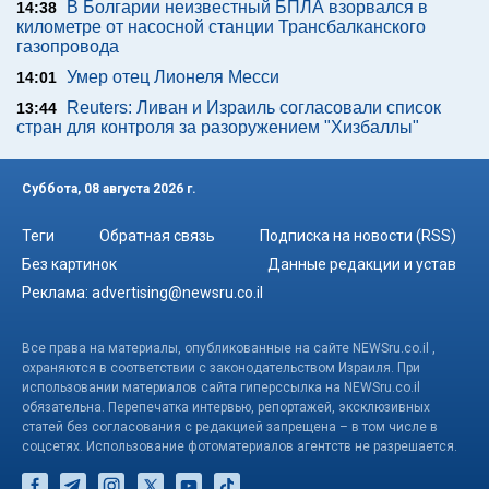
В Болгарии неизвестный БПЛА взорвался в
14:38
километре от насосной станции Трансбалканского
газопровода
Умер отец Лионеля Месси
14:01
Reuters: Ливан и Израиль согласовали список
13:44
стран для контроля за разоружением "Хизбаллы"
Суббота, 08 августа 2026 г.
Теги
Обратная связь
Подписка на новости (RSS)
Без картинок
Данные редакции и устав
Реклама:
advertising@newsru.co.il
Все права на материалы, опубликованные на сайте NEWSru.co.il ,
охраняются в соответствии с законодательством Израиля. При
использовании материалов сайта гиперссылка на NEWSru.co.il
обязательна. Перепечатка интервью, репортажей, эксклюзивных
статей без согласования с редакцией запрещена – в том числе в
соцсетях. Использование фотоматериалов агентств не разрешается.