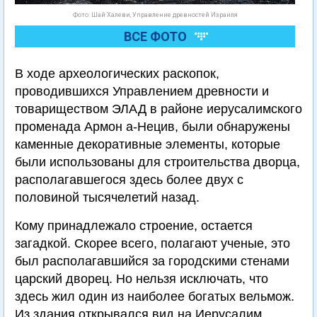
Фото: Шай Халеви, Управление древностей Израиля
ВСЕ ФОТО
В ходе археологических раскопок,
проводившихся Управлением древности и
товариществом ЭЛАД в районе иерусалимского
променада Армон а-Нецив, были обнаружены
каменные декоративные элементы, которые
были использованы для строительства дворца,
располагавшегося здесь более двух с
половиной тысячелетий назад.
Кому принадлежало строение, остается
загадкой. Скорее всего, полагают ученые, это
был располагавшийся за городскими стенами
царский дворец. Но нельзя исключать, что
здесь жил один из наиболее богатых вельмож.
Из здания открывался вид на Иерусалим,