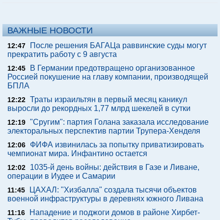
ВАЖНЫЕ НОВОСТИ
После решения БАГАЦа раввинские суды могут
12:47
прекратить работу с 9 августа
В Германии предотвращено организованное
12:45
Россией покушение на главу компании, производящей
БПЛА
Траты израильтян в первый месяц каникул
12:22
выросли до рекордных 1,77 млрд шекелей в сутки
"Сругим": партия Голана заказала исследование
12:19
электоральных перспектив партии Трупера-Хенделя
ФИФА извинилась за попытку приватизировать
12:06
чемпионат мира. Инфантино остается
1035-й день войны: действия в Газе и Ливане,
12:02
операции в Иудее и Самарии
ЦАХАЛ: "Хизбалла" создала тысячи объектов
11:45
военной инфраструктуры в деревнях южного Ливана
Нападение и поджоги домов в районе Хирбет-
11:16