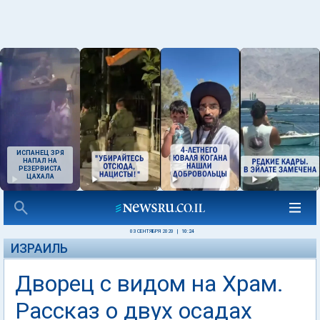
ИСПАНЕЦ ЗРЯ
НАПАЛ НА
РЕЗЕРВИСТА
ЦАХАЛА
03 СЕНТЯБРЯ 2020
|
10:24
ИЗРАИЛЬ
Дворец с видом на Храм.
Рассказ о двух осадах