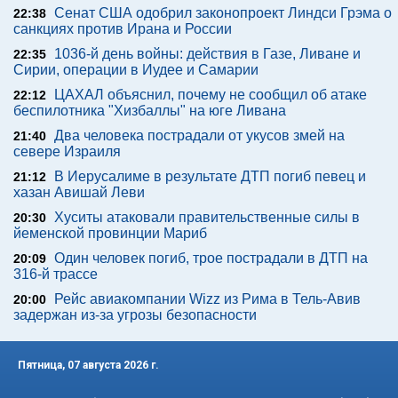
Сенат США одобрил законопроект Линдси Грэма о
22:38
санкциях против Ирана и России
1036-й день войны: действия в Газе, Ливане и
22:35
Сирии, операции в Иудее и Самарии
ЦАХАЛ объяснил, почему не сообщил об атаке
22:12
беспилотника "Хизбаллы" на юге Ливана
Два человека пострадали от укусов змей на
21:40
севере Израиля
В Иерусалиме в результате ДТП погиб певец и
21:12
хазан Авишай Леви
Хуситы атаковали правительственные силы в
20:30
йеменской провинции Мариб
Один человек погиб, трое пострадали в ДТП на
20:09
316-й трассе
Рейс авиакомпании Wizz из Рима в Тель-Авив
20:00
задержан из-за угрозы безопасности
Пятница, 07 августа 2026 г.