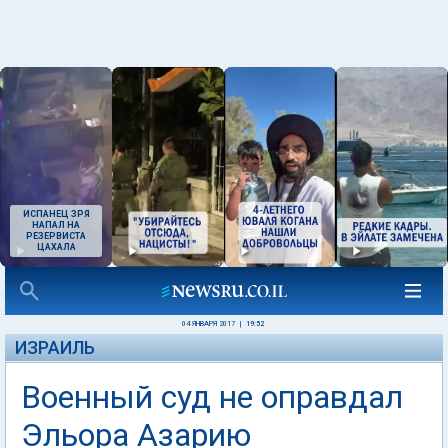
ИСПАНЕЦ ЗРЯ
НАПАЛ НА
РЕЗЕРВИСТА
ЦАХАЛА
04 ЯНВАРЯ 2017
|
19:52
ИЗРАИЛЬ
Военный суд не оправдал
Эльора Азарию