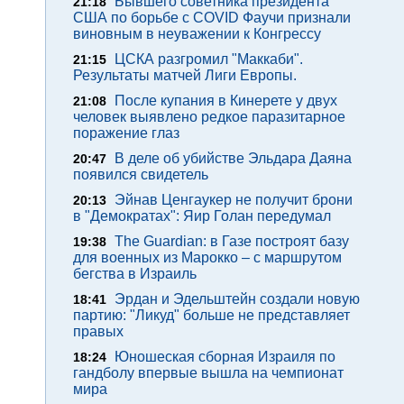
Бывшего советника президента
21:18
США по борьбе с COVID Фаучи признали
виновным в неуважении к Конгрессу
ЦСКА разгромил "Маккаби".
21:15
Результаты матчей Лиги Европы.
После купания в Кинерете у двух
21:08
человек выявлено редкое паразитарное
поражение глаз
В деле об убийстве Эльдара Даяна
20:47
появился свидетель
Эйнав Ценгаукер не получит брони
20:13
в "Демократах": Яир Голан передумал
The Guardian: в Газе построят базу
19:38
для военных из Марокко – с маршрутом
бегства в Израиль
Эрдан и Эдельштейн создали новую
18:41
партию: "Ликуд" больше не представляет
правых
Юношеская сборная Израиля по
18:24
гандболу впервые вышла на чемпионат
мира