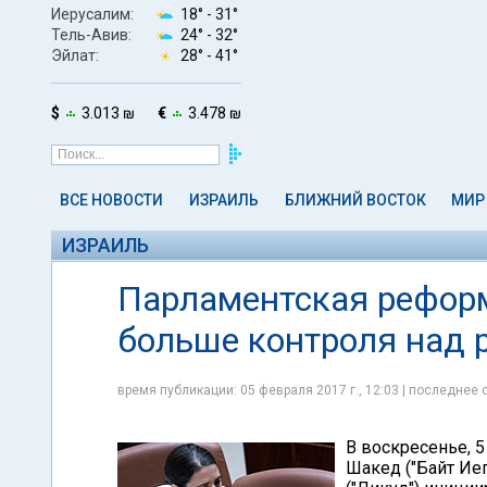
Иерусалим:
18° -
31°
Тель-Авив:
24° -
32°
Эйлат:
28° -
41°
$
3.013 ₪
€
3.478 ₪
ВСЕ НОВОСТИ
ИЗРАИЛЬ
БЛИЖНИЙ ВОСТОК
МИР
ИЗРАИЛЬ
Парламентская реформ
больше контроля над 
время публикации: 05 февраля 2017 г., 12:03 | последнее 
В воскресенье, 5
Шакед ("Байт Ие