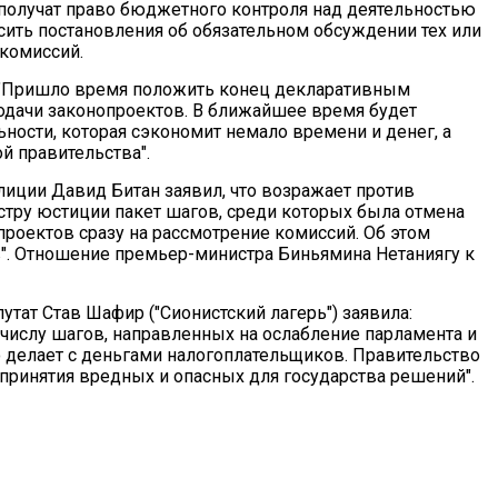
получат право бюджетного контроля над деятельностью
сить постановления об обязательном обсуждении тех или
 комиссий.
 "Пришло время положить конец декларативным
одачи законопроектов. В ближайшее время будет
ости, которая сэкономит немало времени и денег, а
й правительства".
лиции Давид Битан заявил, что возражает против
тру юстиции пакет шагов, среди которых была отмена
проектов сразу на рассмотрение комиссий. Об этом
в". Отношение премьер-министра Биньямина Нетаниягу к
тат Став Шафир ("Сионистский лагерь") заявила:
числу шагов, направленных на ослабление парламента и
но делает с деньгами налогоплательщиков. Правительство
принятия вредных и опасных для государства решений".