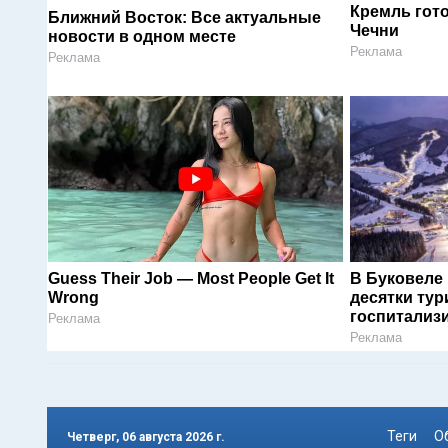
Кремль гот
Ближний Восток: Все актуальные
Чечни
новости в одном месте
Реклама
Реклама
Guess Their Job — Most People Get It
В Буковеле
Wrong
десятки тур
госпитализ
Реклама
Реклама
Теги
О
Четверг, 06 августа 2026 г.