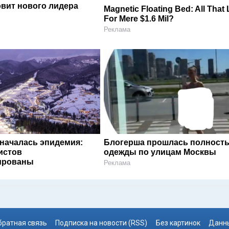
овит нового лидера
Magnetic Floating Bed: All That
For Mere $1.6 Mil?
Реклама
 началась эпидемия:
Блогерша прошлась полность
истов
одежды по улицам Москвы
ированы
Реклама
братная связь
Подписка на новости (RSS)
Без картинок
Данны