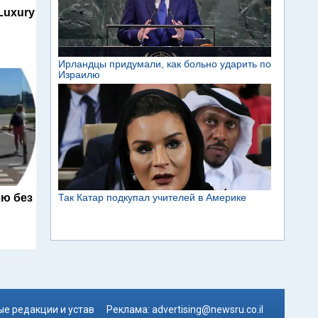
 Luxury
ю без
е редакции и устав
Реклама:
advertising@newsru.co.il