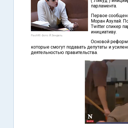
("Ликуд") иници
парламента.
Первое сообщени
Моран Азулай. П
Twitter спикер 
инициативу.
Flash90. Фото: Й.Зиндель
Основой реформы
которые смогут подавать депутаты и усилени
деятельностью правительства.