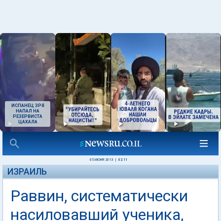
ИСПАНЕЦ ЗРЯ
НАПАЛ НА
РЕЗЕРВИСТА
ЦАХАЛА
05 ИЮНЯ 2013
|
02:11
ИЗРАИЛЬ
Раввин, систематически
насиловавший ученика,