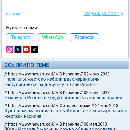
СЛЕДУЮЩАЯ СТАТЬЯ
В ИЗРАИЛЕ
Будьте с нами:
Telegram
WhatsApp
Facebook
ССЫЛКИ ПО ТЕМЕ
//
https://www.newsru.co.il/
//
В Израиле
//
02 июня 2013
Нелегалы жестоко избили двух израильтян,
заступившихся за девушку в Тель-Авиве
//
https://www.newsru.co.il/
//
В Израиле
//
02 июня 2013
Эмануэля Розена не будут обвинять в изнасиловании
//
https://www.newsru.co.il/
//
Фоторепортажи
//
24 мая 2013
Кукольная массовка в Тель-Авиве: детям и взрослым о
жертвах насилия
//
https://www.newsru.co.il/
//
В Израиле
//
08 мая 2013
"Коль Исраэль": мальчик ложно обвинил солдата в