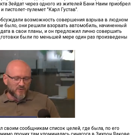
кта Зейдат через одного из жителей Бани Наим приобрел
и пистолет-пулемет "Карл Густав".
о обсуждали возможность совершения взрыва в людном
 не было, они решили взорвать автомобиль, начиненный
дата в свои планы, и он предложил лично совершить
подготовки были по меньшей мере один раз произведены
л своим сообщникам список целей, где была, по его
мимо прочих там упоминалась синагога в Зихрон Яакове