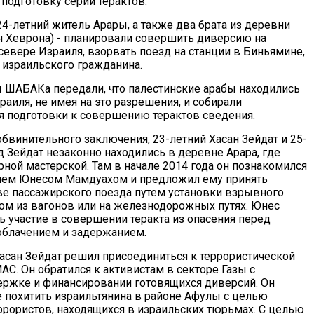
подготовку серии терактов.
4-летний житель Арары, а также два брата из деревни
н Хеврона) - планировали совершить диверсию на
севере Израиля, взорвать поезд на станции в Биньямине,
 израильского гражданина.
 ШАБАКа передали, что палестинские арабы находились
раиля, не имея на это разрешения, и собирали
 подготовки к совершению терактов сведения.
обвинительного заключения, 23-летний Хасан Зейдат и 25-
 Зейдат незаконно находились в деревне Арара, где
рной мастерской. Там в начале 2014 года он познакомился
лем Юнесом Мамдуахом и предложил ему принять
ве пассажирского поезда путем установки взрывного
ном из вагонов или на железнодорожных путях. Юнес
ь участие в совершении теракта из опасения перед
блачением и задержанием.
Хасан Зейдат решил присоединиться к террористической
С. Он обратился к активистам в секторе Газы с
ержке и финансировании готовящихся диверсий. Он
е похитить израильтянина в районе Афулы с целью
еррористов, находящихся в израильских тюрьмах. С целью