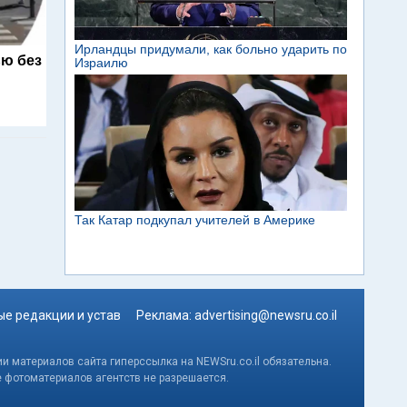
ю без
е редакции и устав
Реклама:
advertising@newsru.co.il
и материалов сайта гиперссылка на NEWSru.co.il обязательна.
е фотоматериалов агентств не разрешается.