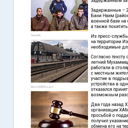
задержанным за 
Задержанные – 2
Бани Наим (райо
военной базе на 
а также похитить
Из пресс-службы
Flash90
на территории Из
необходимые для
Согласно тексту 
летний Мухаммад
работали в столя
с местным жите
участие в подры
устройства в од
Фото NEWSru.co.il
отказался принят
возможным разо
Два года назад 
организации ХАМА
просьбой о подд
получил указани
обмена его на т