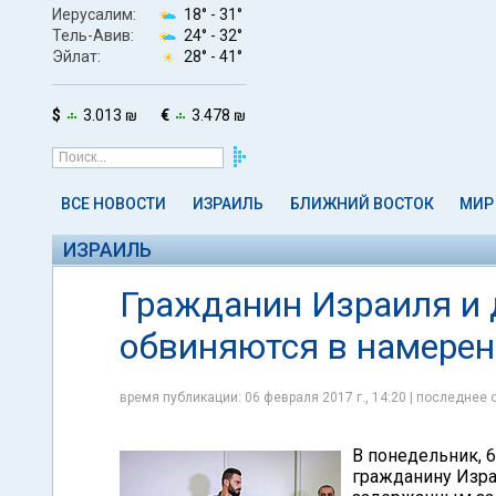
Иерусалим:
18° -
31°
Тель-Авив:
24° -
32°
Эйлат:
28° -
41°
$
3.013 ₪
€
3.478 ₪
ВСЕ НОВОСТИ
ИЗРАИЛЬ
БЛИЖНИЙ ВОСТОК
МИР
ИЗРАИЛЬ
Гражданин Израиля и 
обвиняются в намерен
время публикации: 06 февраля 2017 г., 14:20 | последнее 
В понедельник, 
гражданину Изра