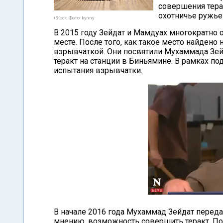
совершения тера
охотничье ружье 
iStock. Фото: kynny
В 2015 году Зейдат и Мамдуах многократн
месте. После того, как такое место найдено
взрывчаткой. Они посвятили Мухаммада Зей
теракт на станции в Биньямине. В рамках 
испытания взрывчатки.
В начале 2016 года Мухаммад Зейдат переда
мнению, возможность совершить теракт. По