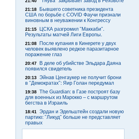
"Тнува" закрывает завод в Реховоте
21:40
Бывшего советника президента
21:18
США по борьбе с COVID Фаучи признали
виновным в неуважении к Конгрессу
ЦСКА разгромил "Маккаби".
21:15
Результаты матчей Лиги Европы.
После купания в Кинерете у двух
21:08
человек выявлено редкое паразитарное
поражение глаз
В деле об убийстве Эльдара Даяна
20:47
появился свидетель
Эйнав Ценгаукер не получит брони
20:13
в "Демократах": Яир Голан передумал
The Guardian: в Газе построят базу
19:38
для военных из Марокко – с маршрутом
бегства в Израиль
Эрдан и Эдельштейн создали новую
18:41
партию: "Ликуд" больше не представляет
правых