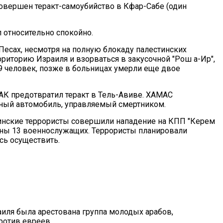
 совершен теракт-самоубийство в Кфар-Сабе (один
л относительно спокойно.
 Песах, несмотря на полную блокаду палестинских
рриторию Израиля и взорваться в закусочной "Рош а-Ир",
 9 человек, позже в больницах умерли еще двое
БАК предотвратил теракт в Тель-Авиве. ХАМАС
нный автомобиль, управляемый смертником.
стинские террористы совершили нападение на КПП "Керем
нены 13 военнослужащих. Террористы планировали
сь осуществить.
раиля была арестована группа молодых арабов,
ротив евреев.