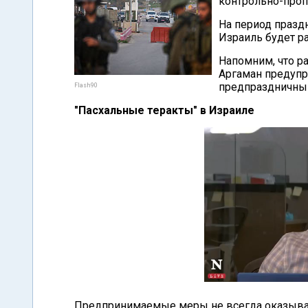
контрольно-проп
На период празд
Израиль будет р
Напомним, что р
Аргаман предупр
предпраздничный
Flash90
"Пасхальные теракты" в Израиле
Предпринимаемые меры не всегда оказываю