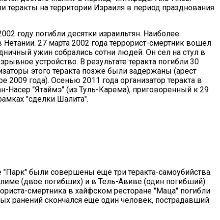
и теракты на территории Израиля в период празднования
 2002 году погибли десятки израильтян. Наиболее
в Нетании. 27 марта 2002 года террорист-смертник вошел
здничный ужин собрались сотни людей. Он сел на стул в
зрывное устройство. В результате теракта погибли 30
низаторы этого теракта позже были задержаны (арест
е 2009 года). Осенью 2011 года организатор теракта в
ан-Насер "Ятаймэ" (из Туль-Карема), приговоренный к 29
амках "сделки Шалита".
ле "Парк" были совершены еще три теракта-самоубийства.
лиме (двое погибших) и в Тель-Авиве (один погибший).
рориста-смертника в хайфском ресторане "Маца" погибли
нных ранений скончался еще один человек, пострадавший