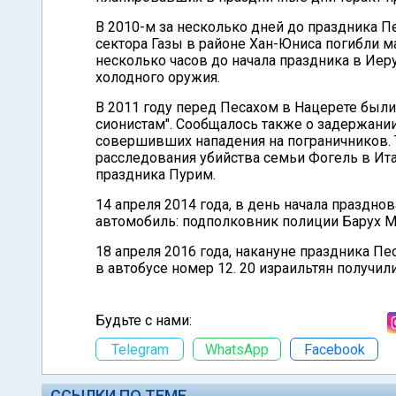
В 2010-м за несколько дней до праздника П
сектора Газы в районе Хан-Юниса погибли м
несколько часов до начала праздника в Ие
холодного оружия.
В 2011 году перед Песахом в Нацерете были
сионистам". Сообщалось также о задержани
совершивших нападения на пограничников.
расследования убийства семьи Фогель в Ит
праздника Пурим.
14 апреля 2014 года, в день начала праздно
автомобиль: подполковник полиции Барух Ми
18 апреля 2016 года, накануне праздника П
в автобусе номер 12. 20 израильтян получили
Будьте с нами:
Telegram
WhatsApp
Facebook
ССЫЛКИ ПО ТЕМЕ