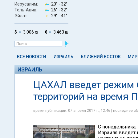
Иерусалим:
20° -
32°
Тель-Авив:
26° -
32°
Эйлат:
29° -
41°
$
3.006 ₪
€
3.463 ₪
ВСЕ НОВОСТИ
ИЗРАИЛЬ
БЛИЖНИЙ ВОСТОК
МИР
ИЗРАИЛЬ
ЦАХАЛ введет режим 
территорий на время 
время публикации: 07 апреля 2017 г., 12:46 | последнее об
С понедельника, 
Израиля введет 