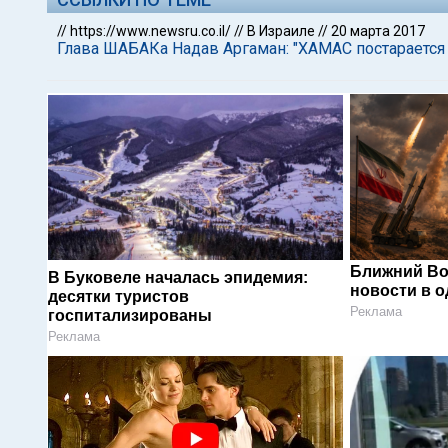
//
https://www.newsru.co.il/
//
В Израиле
//
20 марта 2017
Глава ШАБАКа Надав Аргаман: "ХАМАС постарается
Ближний Во
В Буковеле началась эпидемия:
новости в 
десятки туристов
Реклама
госпитализированы
Реклама