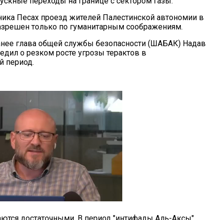
ускные переходы на границе с сектором Газы.
ника Песах проезд жителей Палестинской автономии в
азрешен только по гуманитарным соображениям.
анее глава общей службы безопасности (ШАБАК) Надав
едил о резком росте угрозы терактов в
 период.
тся достаточными. В период "интифады Аль-Аксы"