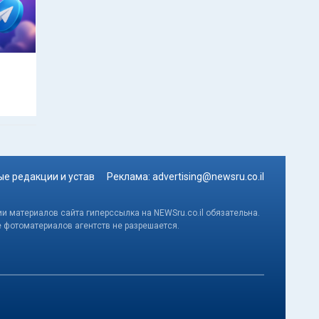
м
е редакции и устав
Реклама:
advertising@newsru.co.il
и материалов сайта гиперссылка на NEWSru.co.il обязательна.
е фотоматериалов агентств не разрешается.