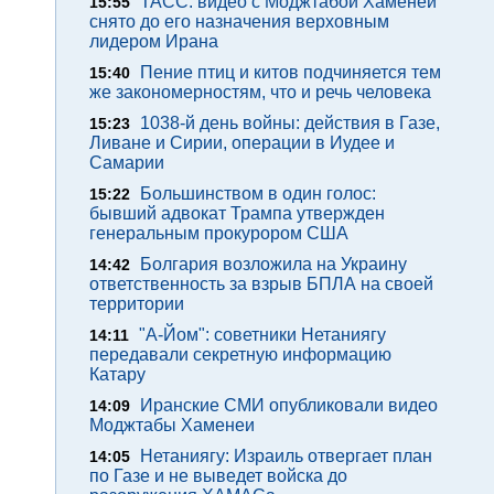
ТАСС: видео с Моджтабой Хаменеи
15:55
снято до его назначения верховным
лидером Ирана
Пение птиц и китов подчиняется тем
15:40
же закономерностям, что и речь человека
1038-й день войны: действия в Газе,
15:23
Ливане и Сирии, операции в Иудее и
Самарии
Большинством в один голос:
15:22
бывший адвокат Трампа утвержден
генеральным прокурором США
Болгария возложила на Украину
14:42
ответственность за взрыв БПЛА на своей
территории
"А-Йом": советники Нетаниягу
14:11
передавали секретную информацию
Катару
Иранские СМИ опубликовали видео
14:09
Моджтабы Хаменеи
Нетаниягу: Израиль отвергает план
14:05
по Газе и не выведет войска до