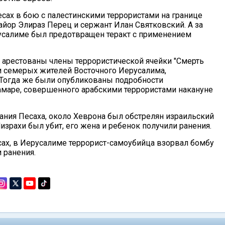
есах в бою с палестинскими террористами на границе
айор Элираз Перец и сержант Илан Святковский. А за
русалиме был предотвращен теракт с применением
 арестованы члены террористической ячейки "Смерть
и семерых жителей Восточного Иерусалима,
 Тогда же были опубликованы подробности
амаре, совершенного арабскими террористами накануне
вания Песаха, около Хеврона был обстрелян израильский
зрахи был убит, его жена и ребенок получили ранения.
есах, в Иерусалиме террорист-самоубийца взорвал бомбу
 ранения.