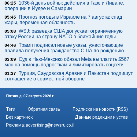
1036-й день войны: действия в Газе и Ливане,
06:25
операции в Иудее и Самарии
Прогноз погоды в Израиле на 7 августа: спад
05:45
жары, переменная облачность
WSJ: разведка США допускает ограниченную
05:08
атаку России на страну NATO в ближайшие годы
Трамп подписал новые указы, ужесточающие
04:46
правила получения гражданства США по рождению
Суд в Нью-Мексико обязал Meta выплатить $567
03:09
млн на помощь подросткам и лимитировать соцсети
Турция, Саудовская Аравия и Пакистан подпишут
01:37
соглашение о совместной обороне
Пятница, 07 августа 2026 г.
Теги
Обратная связь
Подписка на новости (RSS)
Без картинок
Данные редакции и устав
Реклама:
advertising@newsru.co.il