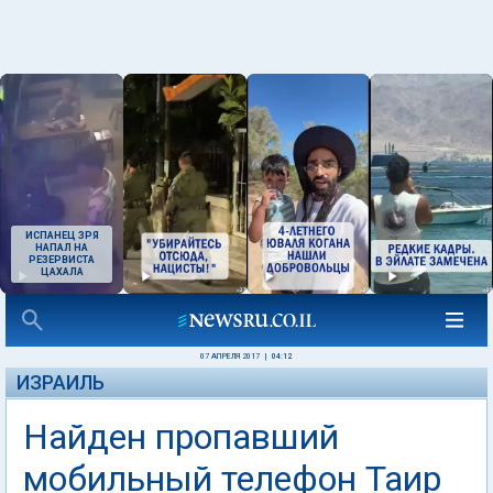
ИСПАНЕЦ ЗРЯ
НАПАЛ НА
РЕЗЕРВИСТА
ЦАХАЛА
07 АПРЕЛЯ 2017
|
04:12
ИЗРАИЛЬ
Найден пропавший
мобильный телефон Таир