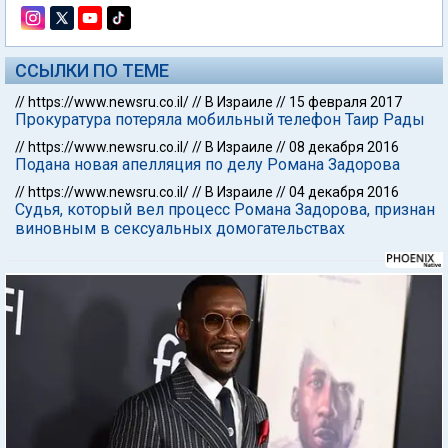
ССЫЛКИ ПО ТЕМЕ
//
https://www.newsru.co.il/
//
В Израиле
//
15 февраля 2017
Прокуратура потеряла мобильный телефон Таир Рады
//
https://www.newsru.co.il/
//
В Израиле
//
08 декабря 2016
Подана новая апелляция по делу Романа Задорова
//
https://www.newsru.co.il/
//
В Израиле
//
04 декабря 2016
Судья, который вел процесс Романа Задорова, признан
виновным в сексуальных домогательствах