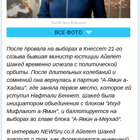
Flash90. Фото: А.Шошони
ВСЕ ФОТО
После провала на выборах в Кнессет 21-го
созыва бывшая министр юстиции Айелет
Шакед временно исчезла с политической
орбиты. После длительных колебаний и
сомнений она вернулась в партию "А-Ямин а-
Хадаш", где заняла первое место, которое ей
уступил Нафтали Беннет. Шакед была
инициатором объединения с блоком "Ихуд
Мифлагот а-Ямин", и баллотируется на
выборах во главе блока "А-Ямин а-Меухад".
В интервью NEWSru.co.il Айелет Шакед
говорит о том, как формировался нынешний