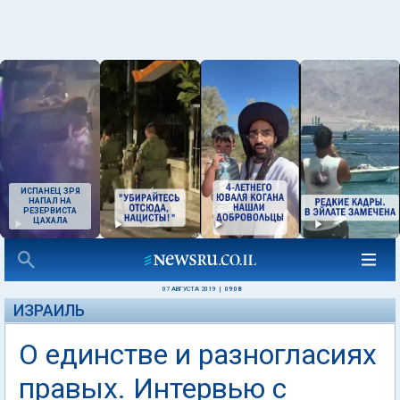
ИСПАНЕЦ ЗРЯ
НАПАЛ НА
РЕЗЕРВИСТА
ЦАХАЛА
07 АВГУСТА 2019
|
09:08
ИЗРАИЛЬ
О единстве и разногласиях
правых. Интервью с