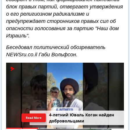
блок правых партий, отвергает утверждения
о его религиозном радикализме и
предупреждает сторонников правых сил об
опасности голосования за партию "Наш дом
Израиль".
Беседовал политический обозреватель
NEWSru.co.il Габи Вольфсон.
Последний шанс Ирана. Теракт в
Read More
Самарии // Новости Израиля.
Шарп. Финкель. Дубнов