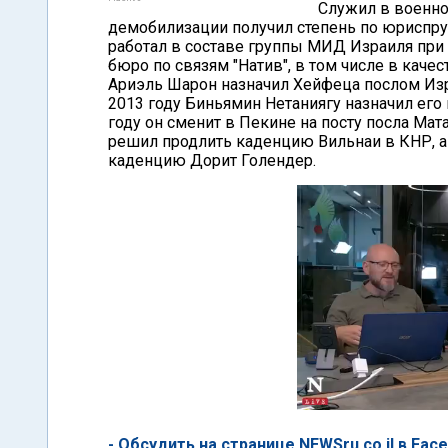
Служил в военно
демобилизации получил степень по юриспруд
работал в составе группы МИД Израиля при 
бюро по связям "Натив", в том числе в каче
Ариэль Шарон назначил Хейфеца послом Изра
2013 году Биньямин Нетаниягу назначил его 
году он сменит в Пекине на посту посла Ма
решил продлить каденцию Вильнаи в КНР, а
каденцию Дорит Голендер.
- Обсудить на странице NEWSru.co.il в Fac