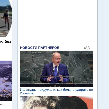
ю без
я: