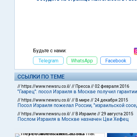
Будьте с нами:
Telegram
WhatsApp
Facebook
ССЫЛКИ ПО ТЕМЕ
//
https://www.newsru.co.il/
//
Пресса
//
02 февраля 2016
"Гаарец": посол Израиля в Москве получил гарантии
//
https://www.newsru.co.il/
//
В мире
//
24 декабря 2015
Посол Израиля пожелал России, "израильской сосед
//
https://www.newsru.co.il/
//
В Израиле
//
29 августа 2015
Послом Израиля в Москве назначен Цви Хефец