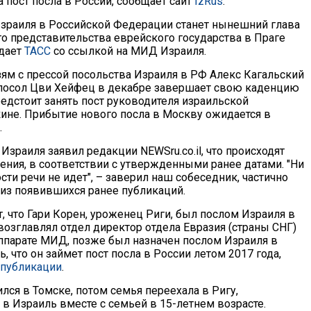
а пост посла в России, сообщает сайт
IzRus
.
раиля в Российской Федерации станет нынешний глава
о представительства еврейского государства в Праге
едает
ТАСС
со ссылкой на МИД Израиля.
зям с прессой посольства Израиля в РФ Алекс Кагальский
 посол Цви Хейфец в декабре завершает свою каденцию
редстоит занять пост руководителя израильской
ине. Прибытие нового посла в Москву ожидается в
.
зраиля заявил редакции NEWSru.co.il, что происходят
ения, в соответствии с утвержденными ранее датами. "Ни
сти речи не идет", – заверил наш собеседник, частично
 из появившихся ранее публикаций.
, что Гари Корен, уроженец Риги, был послом Израиля в
возглавлял отдел директор отдела Евразия (страны СНГ)
ппарате МИД, позже был назначен послом Израиля в
, что он займет пост посла в России летом 2017 года,
публикации
.
лся в Томске, потом семья переехала в Ригу,
 в Израиль вместе с семьей в 15-летнем возрасте.