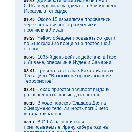
Демократический истеблишмент
09:48
США поддержал кандидата, обвинявшего
Израиль в геноциде
Около 15 израильтян прорвались
09:45
через пограничное ограждение и
проникли в Ливан
Yellow обещает продавать хот-доги
09:23
по 5 шекелей за порцию на постоянной
основе
1035-й день войны: действия в Газе
08:49
и Ливане, операции в Иудее и Самарии
Тревога в поселках Кохав-Яаков и
08:41
Тель-Цион: "Возможное проникновение
террористов"
Техас приостанавливает выдачу
08:41
разрешений на новые дата-центры
В ходе поисков Эльдара Даяна
08:13
обнаружено тело, личность погибшего
устанавливается
В США расширяются
08:01
приписываемые Ирану кибератаки на