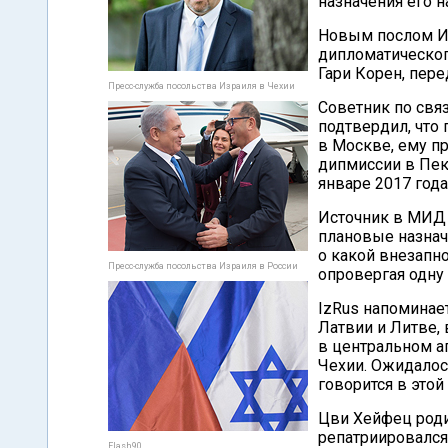
назначения его н
Новым послом Из
дипломатическог
Гари Корен, пер
Пресс-служба посольства Израиля в Чехии
Советник по свя
подтвердил, что
в Москве, ему п
дипмиссии в Пек
январе 2017 года
Источник в МИД И
плановые назнач
о какой внезапно
Пресс-служба посольства Израиля в России
опровергая одну
IzRus напоминает
Латвии и Литве, 
в центральном а
Чехии. Ожидалось
говорится в этой
Цви Хейфец роди
репатриировался
Flash90