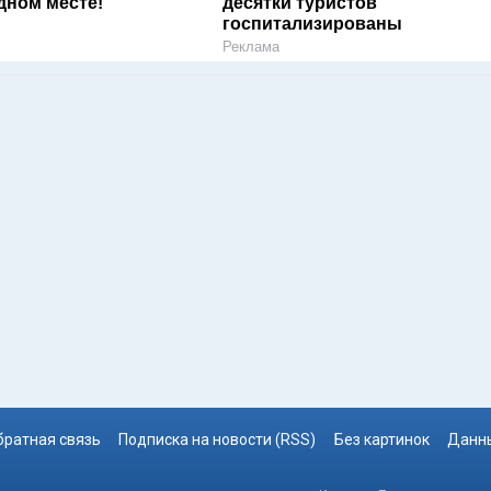
дном месте!
десятки туристов
госпитализированы
Реклама
братная связь
Подписка на новости (RSS)
Без картинок
Данны