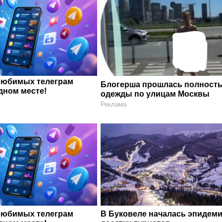
любимых телеграм
Блогерша прошлась полность
дном месте!
одежды по улицам Москвы
Реклама
любимых телеграм
В Буковеле началась эпидеми