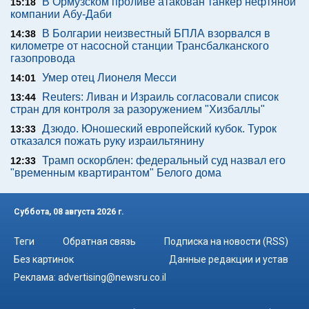
В Ормузском проливе атакован танкер нефтяной
15:18
компании Абу-Даби
В Болгарии неизвестный БПЛА взорвался в
14:38
километре от насосной станции Трансбалканского
газопровода
Умер отец Лионеля Месси
14:01
Reuters: Ливан и Израиль согласовали список
13:44
стран для контроля за разоружением "Хизбаллы"
Дзюдо. Юношеский европейский кубок. Турок
13:33
отказался пожать руку израильтянину
Трамп оскорблен: федеральный суд назвал его
12:33
"временным квартирантом" Белого дома
Суббота, 08 августа 2026 г.
Теги
Обратная связь
Подписка на новости (RSS)
Без картинок
Данные редакции и устав
Реклама:
advertising@newsru.co.il