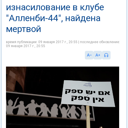
изнасилование в клубе
"Алленби-44", найдена
мертвой
время публикации: 09 января 2017 г., 20:55 | последнее обновление:
09 января 2017 г., 20:55