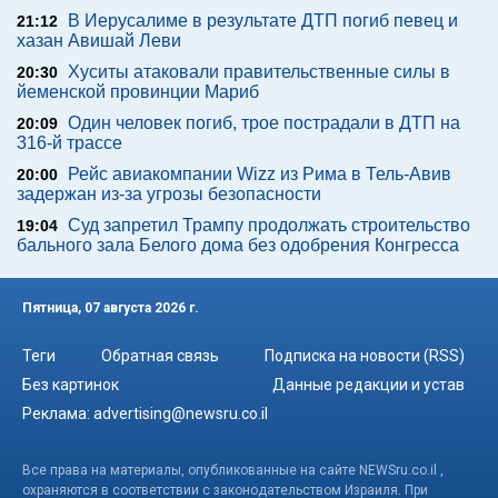
В Иерусалиме в результате ДТП погиб певец и
21:12
хазан Авишай Леви
Хуситы атаковали правительственные силы в
20:30
йеменской провинции Мариб
Один человек погиб, трое пострадали в ДТП на
20:09
316-й трассе
Рейс авиакомпании Wizz из Рима в Тель-Авив
20:00
задержан из-за угрозы безопасности
Суд запретил Трампу продолжать строительство
19:04
бального зала Белого дома без одобрения Конгресса
Пятница, 07 августа 2026 г.
Теги
Обратная связь
Подписка на новости (RSS)
Без картинок
Данные редакции и устав
Реклама:
advertising@newsru.co.il
Все права на материалы, опубликованные на сайте NEWSru.co.il ,
охраняются в соответствии с законодательством Израиля. При