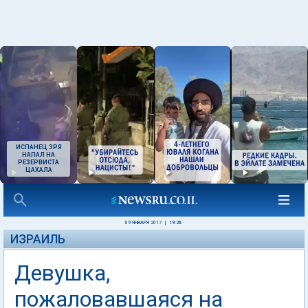
ИСПАНЕЦ ЗРЯ
НАПАЛ НА
РЕЗЕРВИСТА
ЦАХАЛА
09 ЯНВАРЯ 2017
|
19:26
ИЗРАИЛЬ
Девушка,
пожаловавшаяся на