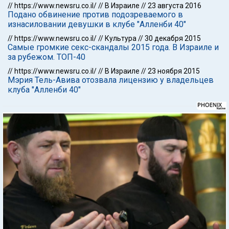
//
https://www.newsru.co.il/
//
В Израиле
//
23 августа 2016
Подано обвинение против подозреваемого в
изнасиловании девушки в клубе "Алленби 40"
//
https://www.newsru.co.il/
//
Культура
//
30 декабря 2015
Самые громкие секс-скандалы 2015 года. В Израиле и
за рубежом. ТОП-40
//
https://www.newsru.co.il/
//
В Израиле
//
23 ноября 2015
Мэрия Тель-Авива отозвала лицензию у владельцев
клуба "Алленби 40"