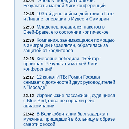
"Апоэль" победил поляков.
23:04
Результаты матчей Лиги конференций
1035-й день войны: действия в Газе
22:45
и Ливане, операции в Иудее и Самарии
Младенец подавился пакетом в
22:33
Бней-Браке, его состояние критическое
Компания, занимающаяся помощью
22:30
в эмиграции израильтян, обратилась за
защитой от кредиторов
Киевляне победили. "Бейтар"
22:28
проиграл. Результаты матчей Лиги
конференций
12 канал ИТВ: Роман Гофман
22:17
снимает с должностей двух руководителей
в "Мосаде"
Израильские пассажиры, судящиеся
22:12
с Blue Bird, едва не сорвали рейс
авиакомпании
В Великобритании был задержан
21:42
мужчина, пришедший в больницу в образе
смерти с косой