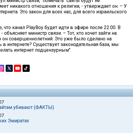
л министр связи, "помечать" сайты будут не
ет никакого отношения к религии, - утверждает он. – У
рнета. Это закон для всех нас, для всего израильского
 что канал PlayBoy будет идти в эфире после 22:00. В
 - объясняет министр связи. – Тот, кто хочет зайти на
о он совершеннолетний. Это уже было сделано на
ь в интернете? Существует законодательная база, мы
елать интернет подцензурным".
07
сайтам убивают (ФАКТЫ)
07
ких Эмиратах