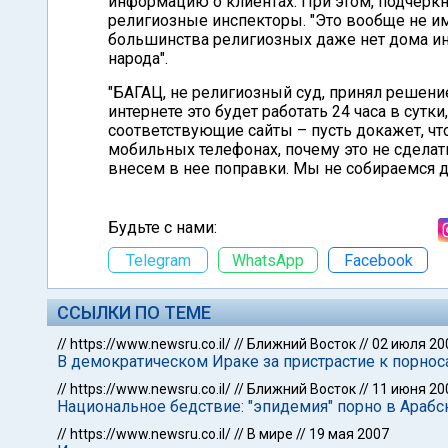
информацию о клиентах. При этом, подчеркну
религиозные инспекторы. "Это вообще не име
большинства религиозных даже нет дома инте
народа".
"БАГАЦ, не религиозный суд, принял решение,
интернете это будет работать 24 часа в сутки,
соответствующие сайты – пусть докажет, чт
мобильных телефонах, почему это не сделат
внесем в нее поправки. Мы не собираемся д
Будьте с нами:
Telegram
WhatsApp
Facebook
ССЫЛКИ ПО ТЕМЕ
//
https://www.newsru.co.il/
//
Ближний Восток
//
02 июля 20
В демократическом Ираке за пристрастие к порно
//
https://www.newsru.co.il/
//
Ближний Восток
//
11 июня 20
Национальное бедствие: "эпидемия" порно в Арабс
//
https://www.newsru.co.il/
//
В мире
//
19 мая 2007