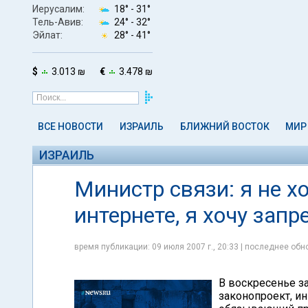
Иерусалим:
18° -
31°
Тель-Авив:
24° -
32°
Эйлат:
28° -
41°
$
3.013 ₪
€
3.478 ₪
ВСЕ НОВОСТИ
ИЗРАИЛЬ
БЛИЖНИЙ ВОСТОК
МИР
ИЗРАИЛЬ
Министр связи: я не х
интернете, я хочу зап
время публикации: 09 июля 2007 г., 20:33 | последнее обно
В воскресенье з
законопроект, и