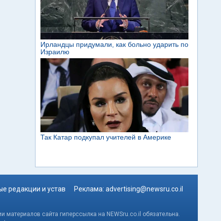
е редакции и устав
Реклама:
advertising@newsru.co.il
и материалов сайта гиперссылка на NEWSru.co.il обязательна.