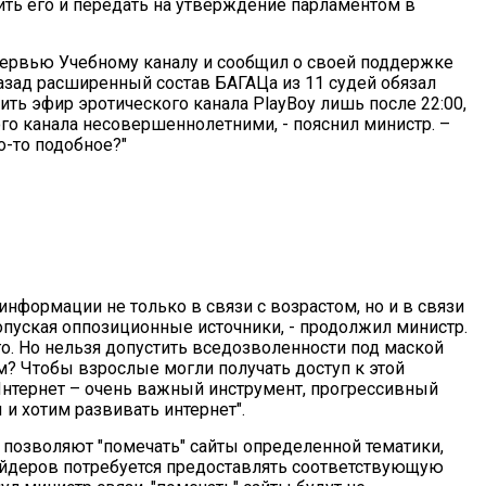
ить его и передать на утверждение парламентом в
нтервью Учебному каналу и сообщил о своей поддержке
назад расширенный состав БАГАЦа из 11 судей обязал
ь эфир эротического канала PlayBoy лишь после 22:00,
го канала несовершеннолетними, - пояснил министр. –
о-то подобное?"
 информации не только в связи с возрастом, но и в связи
допуская оппозиционные источники, - продолжил министр.
о. Но нельзя допустить вседозволенности под маской
м? Чтобы взрослые могли получать доступ к этой
Интернет – очень важный инструмент, прогрессивный
и хотим развивать интернет".
 позволяют "помечать" сайты определенной тематики,
вайдеров потребуется предоставлять соответствующую