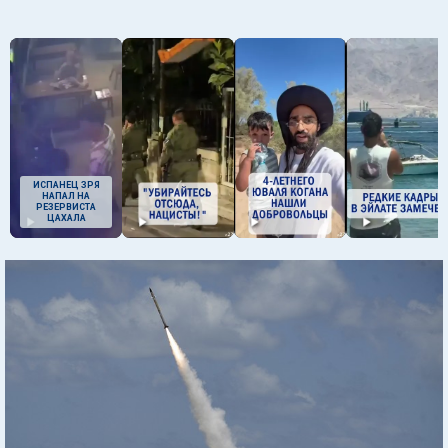
ИСПАНЕЦ ЗРЯ
НАПАЛ НА
РЕЗЕРВИСТА
ЦАХАЛА