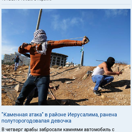
"Каменная атака" в районе Иерусалима, ранена
полуторогодовалая девочка
В четверг арабы забросали камнями автомобиль с