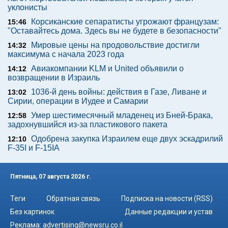
уклонисты
Корсиканские сепаратисты угрожают французам:
15:46
"Оставайтесь дома. Здесь вы не будете в безопасности"
Мировые цены на продовольствие достигли
14:32
максимума с начала 2023 года
Авиакомпании KLM и United объявили о
14:12
возвращении в Израиль
1036-й день войны: действия в Газе, Ливане и
13:02
Сирии, операции в Иудее и Самарии
Умер шестимесячный младенец из Бней-Брака,
12:58
задохнувшийся из-за пластикового пакета
Одобрена закупка Израилем еще двух эскадрилий
12:10
F-35I и F-15IA
Пятница, 07 августа 2026 г.
Теги
Обратная связь
Подписка на новости (RSS)
Без картинок
Данные редакции и устав
Реклама:
advertising@newsru.co.il