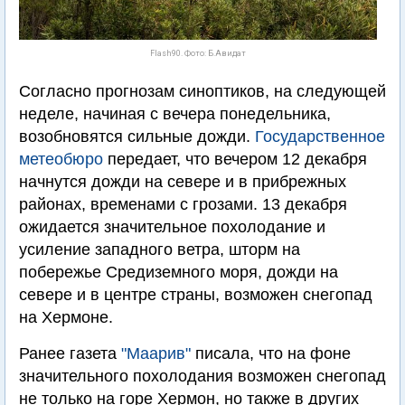
Flash90. Фото: Б.Авидат
Согласно прогнозам синоптиков, на следующей
неделе, начиная с вечера понедельника,
возобновятся сильные дожди.
Государственное
метеобюро
передает, что вечером 12 декабря
начнутся дожди на севере и в прибрежных
районах, временами с грозами. 13 декабря
ожидается значительное похолодание и
усиление западного ветра, шторм на
побережье Средиземного моря, дожди на
севере и в центре страны, возможен снегопад
на Хермоне.
Ранее газета
"Маарив"
писала, что на фоне
значительного похолодания возможен снегопад
не только на горе Хермон, но также в других