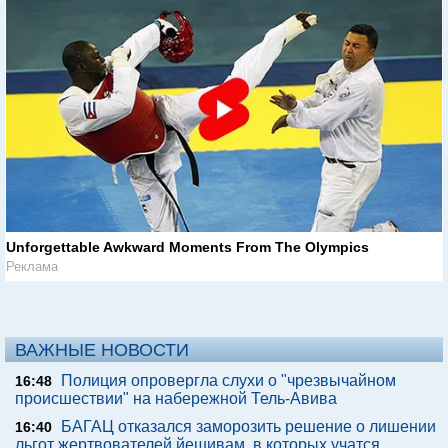
Unforgettable Awkward Moments From The Olympics
Реклама
ВАЖНЫЕ НОВОСТИ
Полиция опровергла слухи о "чрезвычайном
16:48
происшествии" на набережной Тель-Авива
БАГАЦ отказался заморозить решение о лишении
16:40
льгот жертвователей йешивам, в которых учатся