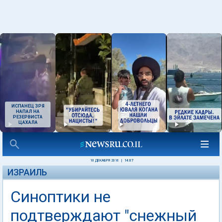
ИСПАНЕЦ ЗРЯ
НАПАЛ НА
РЕЗЕРВИСТА
ЦАХАЛА
10 ДЕКАБРЯ 2016
|
14:07
ИЗРАИЛЬ
Синоптики не
подтверждают "снежный