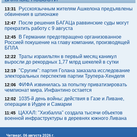
Русскоязычным жителям Ашкелона предъявлены
13:31
обвинения в шпионаже
После решения БАГАЦа раввинские суды могут
12:47
прекратить работу с 9 августа
В Германии предотвращено организованное
12:45
Россией покушение на главу компании, производящей
БПЛА
Траты израильтян в первый месяц каникул
12:22
выросли до рекордных 1,77 млрд шекелей в сутки
"Сругим": партия Голана заказала исследование
12:19
электоральных перспектив партии Трупера-Хенделя
ФИФА извинилась за попытку приватизировать
12:06
чемпионат мира. Инфантино остается
1035-й день войны: действия в Газе и Ливане,
12:02
операции в Иудее и Самарии
ЦАХАЛ: "Хизбалла" создала тысячи объектов
11:45
военной инфраструктуры в деревнях южного Ливана
Четверг, 06 августа 2026 г.