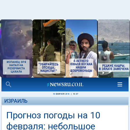
ИСПАНЕЦ ЗРЯ
НАПАЛ НА
РЕЗЕРВИСТА
ЦАХАЛА
10 ФЕВРАЛЯ 2016
|
10:37
ИЗРАИЛЬ
Прогноз погоды на 10
февраля: небольшое