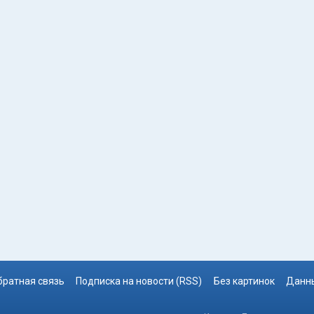
братная связь
Подписка на новости (RSS)
Без картинок
Данны