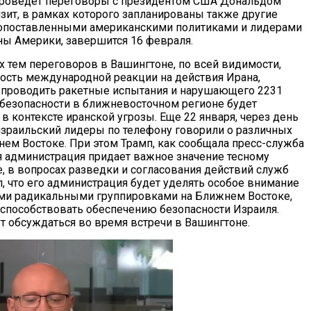
проведет переговоры с президентом США Дональдом
изит, в рамках которого запланированы также другие
копоставленными американскими политиками и лидерами
ы Америки, завершится 16 февраля.
х тем переговоров в Вашингтоне, по всей видимости,
ость международной реакции на действия Ирана,
проводить ракетные испытания и нарушающего 2231
безопасности в ближневосточном регионе будет
в контексте иранской угрозы. Еще 22 января, через день
израильский лидеры по телефону говорили о различных
нем Востоке. При этом Трамп, как сообщала пресс-служба
я администрация придает важное значение тесному
, в вопросах разведки и согласования действий служб
, что его администрация будет уделять особое внимание
ими радикальными группировками на Ближнем Востоке,
способствовать обеспечению безопасности Израиля.
т обсуждаться во время встречи в Вашингтоне.