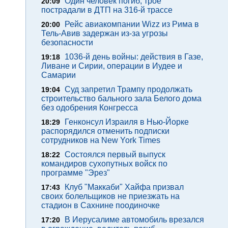
Один человек погиб, трое
20:09
пострадали в ДТП на 316-й трассе
Рейс авиакомпании Wizz из Рима в
20:00
Тель-Авив задержан из-за угрозы
безопасности
1036-й день войны: действия в Газе,
19:18
Ливане и Сирии, операции в Иудее и
Самарии
Суд запретил Трампу продолжать
19:04
строительство бального зала Белого дома
без одобрения Конгресса
Генконсул Израиля в Нью-Йорке
18:29
распорядился отменить подписки
сотрудников на New York Times
Состоялся первый выпуск
18:22
командиров сухопутных войск по
программе "Эрез"
Клуб "Маккаби" Хайфа призвал
17:43
своих болельщиков не приезжать на
стадион в Сахнине поодиночке
В Иерусалиме автомобиль врезался
17:20