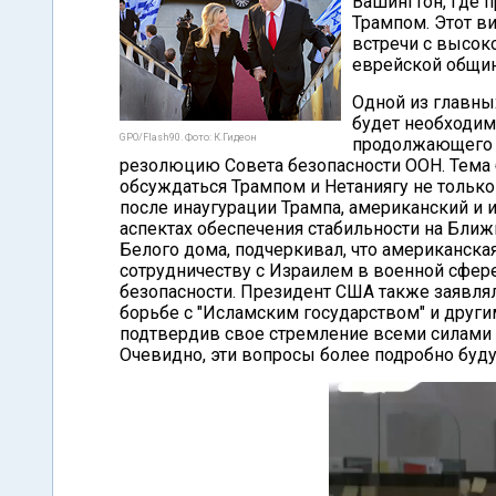
Вашингтон, где 
Трампом. Этот в
встречи с высо
еврейской общин
Одной из главны
будет необходим
GPO/Flash90. Фото: К.Гидеон
продолжающего 
резолюцию Совета безопасности ООН. Тема 
обсуждаться Трампом и Нетаниягу не только 
после инаугурации Трампа, американский и 
аспектах обеспечения стабильности на Ближ
Белого дома, подчеркивал, что американска
сотрудничеству с Израилем в военной сфере
безопасности. Президент США также заявлял
борьбе с "Исламским государством" и друг
подтвердив свое стремление всеми силами 
Очевидно, эти вопросы более подробно буду