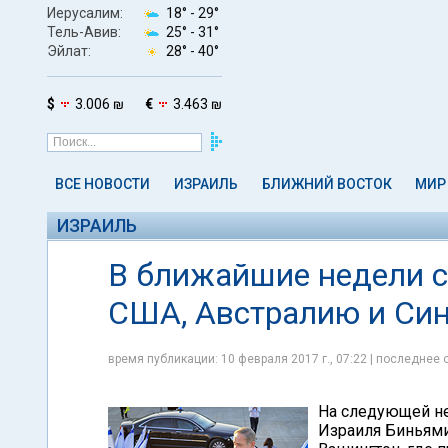
Иерусалим:
18° -
29°
Тель-Авив:
25° -
31°
Эйлат:
28° -
40°
$
3.006 ₪
€
3.463 ₪
ВСЕ НОВОСТИ
ИЗРАИЛЬ
БЛИЖНИЙ ВОСТОК
МИР
ИЗРАИЛЬ
В ближайшие недели с
США, Австралию и Син
время публикации: 10 февраля 2017 г., 07:22 | последнее 
На следующей не
Израиля Биньями